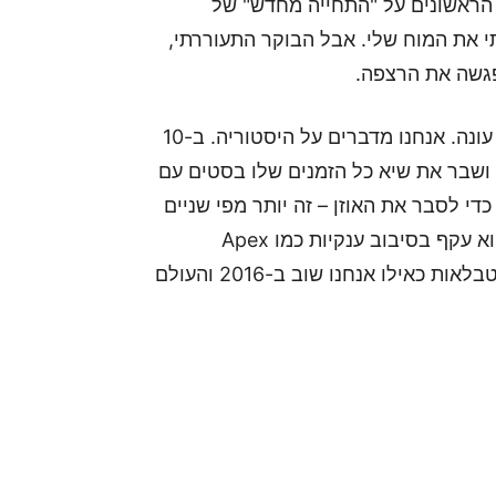
ם הראשונים על "התחייה מחדש" של
 ראיתי את המוח שלי. אבל הבוקר התעוררתי,
אנחנו לא מדברים כאן על עוד "פיק" רגעי של תחילת עונה. אנחנו מדברים על היסטוריה. ב-10
 את הבלתי יאומן ושבר את שיא כל הזמנים שלו בסטים עם
נית. רק כדי לסבר את האוזן – זה יותר מפי שניים
ממה שהמשחק עשה כשהוא רק הגיע לפלטפורמה. הוא עקף בסיבוב ענקיות כמו Apex
Legends ו-Call of Duty, והתיישב בנוחות בראש הטבלאות כאילו אנחנו שוב ב-2016 והעולם