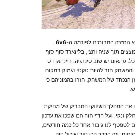
וא החזרה המבורכת לפורמט ה-
6v6
.
צצים תוך שניה וחצי, בליזארד סוף סוף
Of למשוואה שינתה הכל. פתאום יש שוב סינרגיה. ריינהארדט
 והמשחק חזר להיות טקטי ועמוק במקום
, שהיו הזן הנכחד של המשחק, חזרו בהמוניהם כי
ש.
 את המהלך השיווקי המבריק של מחיקת
חלק ונקי. ועל הדף הזה הם שפכו את עדכון
ם לטפטף לנו גיבור אחד כל כמה חודשים,
ת. המטה (Meta) נשברה לרסיסים, וזה הדבר הכי טוב שיכול היה