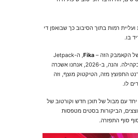
ף לנו פיצ'רים חדשים, Perks לדמויות ועליית רמות בתוך הסיבוב כך שבואפן די
 של הקאמבק הזה –
Fika
, ה-Jetpack
Cat. במשך עשור זו הייתה בדיחה פנימית, מם שרץ בקהילה. והנה, ב-2026, אנחנו אשכרה
ט התפוצץ מזה, הטיקטוק מוצף, וזה
ם לו.
ילוב הזה של הקשבה לקהילה עם החזרת ה-6v6, יחד עם מבול של תוכן חדש וקורטוב של
צצים, הביקורות בסטים מטפסות
וף סוף התפזרה.