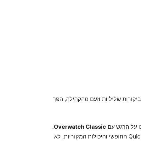
יקורות שליליות וזעם מהקהילה, הפך
ו על הרגש עם
Overwatch Classic
.
החזרה הזו אחורה בזמן, לימים הפרועים של ה-Quickplay החופשי והיכולות המקוריות, לא