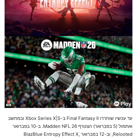
עד עכשיו שוחררו Final Fantasy II ב-Xbox Series X|S ובמחשב
ואתמול (5 בפברואר) הצטרף Madden NFL 26. ב-10 בפברואר
Relooted, וב-12 בפברואר BlazBlue Entropy Effect X,