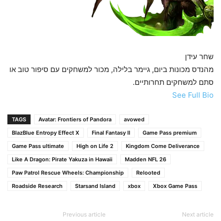
שחר עידן
מהנדס מכונות ביום, גיימר בלילה, מכור למשחקים עם סיפור טוב או
סתם למשחקים תחרותיים.
See Full Bio
TAGS
Avatar: Frontiers of Pandora
avowed
BlazBlue Entropy Effect X
Final Fantasy II
Game Pass premium
Game Pass ultimate
High on Life 2
Kingdom Come Deliverance
Like A Dragon: Pirate Yakuza in Hawaii
Madden NFL 26
Paw Patrol Rescue Wheels: Championship
Relooted
Roadside Research
Starsand Island
xbox
Xbox Game Pass
Previous article
Next article