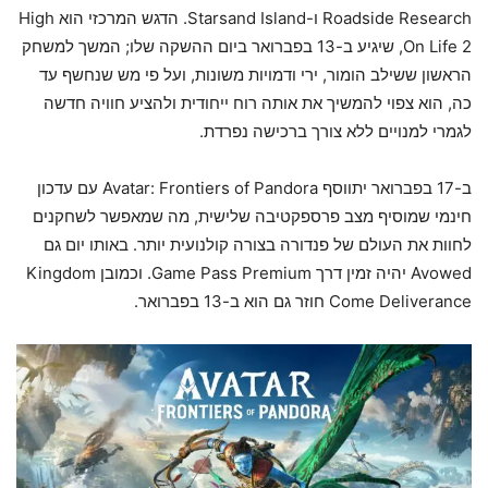
Roadside Research ו-Starsand Island. הדגש המרכזי הוא High
On Life 2, שיגיע ב-13 בפברואר ביום ההשקה שלו; המשך למשחק
הראשון ששילב הומור, ירי ודמויות משונות, ועל פי מש שנחשף עד
כה, הוא צפוי להמשיך את אותה רוח ייחודית ולהציע חוויה חדשה
לגמרי למנויים ללא צורך ברכישה נפרדת.
ב-17 בפברואר יתווסף Avatar: Frontiers of Pandora עם עדכון
חינמי שמוסיף מצב פרספקטיבה שלישית, מה שמאפשר לשחקנים
לחוות את העולם של פנדורה בצורה קולנועית יותר. באותו יום גם
Avowed יהיה זמין דרך Game Pass Premium. וכמובן Kingdom
Come Deliverance חוזר גם הוא ב-13 בפברואר.