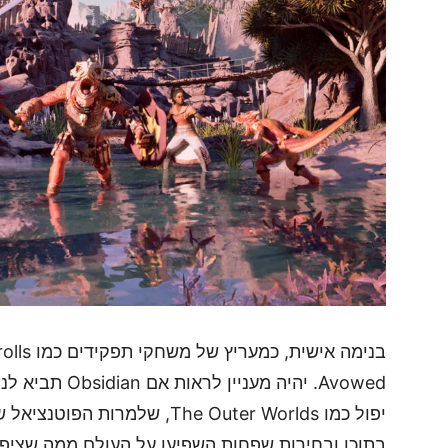
יפול כמו The Outer Worlds, של
בתוכן ובחירות שפחות השפיעו על העולם ממה שציפי