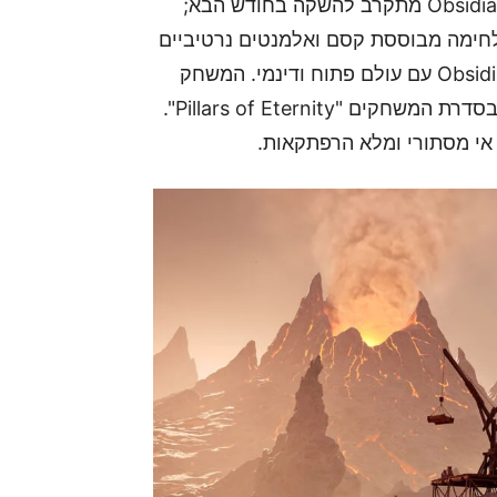
המשחק המצופה Avowed מבית Obsidian Entertainment מתקרב להשקה בחודש הבא;
גש על חקר, לחימה מבוססת קסם ואלמנטים נרטיביים
עמוקים, המשלבים את סגנון הסיפור האופייני של Obsidian עם עולם פתוח ודינמי. המשחק
מתרחש בעולם הפנטזיה של Eora, שהוצג לראשונה בסדרת המשחקים "Pillars of Eternity".