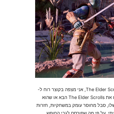
בנימה אישית, כמעריץ של משחקי תפקידים כמו The Elder Scrolls, אני מצפה בקוצר רוח ל-
Avowed. יהיה מעניין לראות אם Obsidian תביא לנו את The Elder Scrolls הבא או שהוא
מרות הפוטנציאל שלו, סבל מחוסר עומק במשחקיות, חזרות
תי. על פי מה שפורסם לגבי החופש