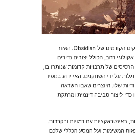
ה-Living Lands הוא אזור שמעולם לא נחקר במשחקים הקודמים של Obsidian. האזור
אקולוגי רחב, הכולל יצורים נדירים
 הרסיסים של תרבויות קדומות שנותרו בו,
לות על ידי השחקנים. האי ידוע בנופיו
ודיות שלו. היוצרים שאבו השראה
Pillars of Et והרחיבו אותו כדי ליצור סביבה דינמית ומרתקת
מות, באינטראקציות עם דמויות ובקרבות.
צאות המשימות ועל המסע הכללי שלכם