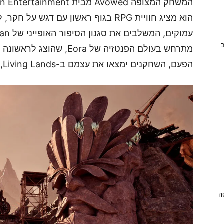
הוא מציג חוויית RPG בגוף ראשון עם ד
ב
הפעם, השחקנים ימצאו את עצמם ב-Living Lands, אי מסתורי ומלא הרפתקאות.
ניסה