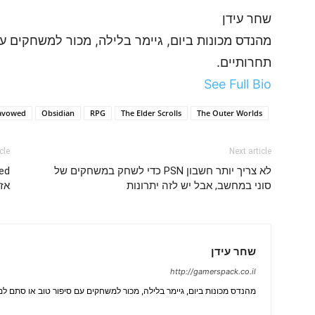
שחר עידן
מהנדס מכונות ביום, גיימר בלילה, מכור למשחקים 
תחרותיים.
See Full Bio
avowed
Obsidian
RPG
The Elder Scrolls
The Outer Worlds
cle
Next article
לא צריך יותר חשבון PSN כדי לשחק במשחקים של
סוני במחשב, אבל יש לזה יתרונות
אז
שחר עידן
http://gamerspack.co.il
מהנדס מכונות ביום, גיימר בלילה, מכור למשחקים עם סיפור טוב או סתם ל