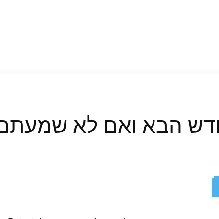
ReddIt
X
Facebook