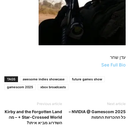
עדן שחר
See Full Bio
TAGS
awesome indies showcase
future games show
gamescom 2025
xbox broadcasts
Previous article
Next article
Kirby and the Forgotten Land
NVIDIA @ Gamescom 2025 –
כל ההכרזות החמות
+ Star-Crossed World – מה
השדרוג מביא איתו?