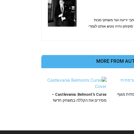
בי יריעה ועד משחקי מכות
קימון והיה נוטש אותנו לגמרי
MORE FROM AU
ה צרפתית מגוף
Castlevania: Belmont's Curse –
מסירים את הקללה במשחק חדש!