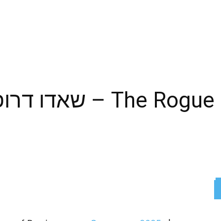
e Rogue Prince of Persia
ReddIt
X
Facebook