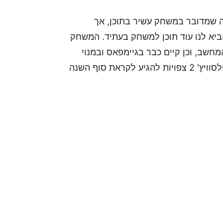
ה שמדובר במשחק עשיר בתוכן, אך
יא לנו עוד תוכן למשחק בעתיד. המשחק
כעת על ה-PlayStation 5, Xbox Series X|S והמחשב, וכן קיים כבר בגיימפאס ובמנוי
האקסטרה של PlayStation Plus. הגרסאות לסוויץ' ולסוויץ' 2 צפויות להגיע לקראת סוף השנה