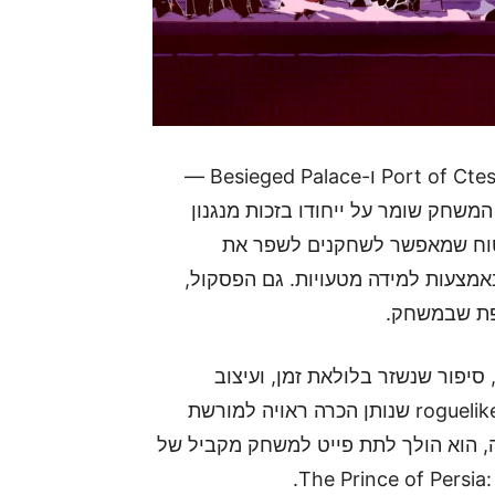
הגרסה המלאה כוללת שתי ביומות חדשות — Port of Ctesiphon ו-Besieged Palace —
משחק שומר על ייחודו בזכות מנגנון
 חזרה ל־Oasis — מקום בטוח שמאפשר לשחקנים לשפר את
אמצעות למידה מטעויות. גם הפסקול,
חפת שבמשחק.
סיפור שנשזר בלולאת זמן, ועיצוב
שמושפע ממוקאפיסטים ותרבות פרסית – מדובר ב-roguelike שנותן הכרה ראויה למורשת
ה, הוא הולך לתת פייט למשחק מקביל של