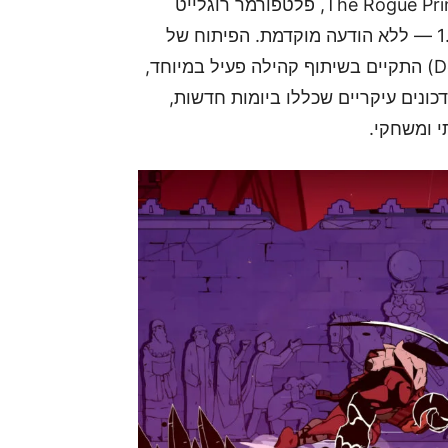
, הוכרז ש-The Rogue Prince of Persia, פלטפורמר רוגלייט
, הגיע רשמית לגרסה 1.0 — ללא הודעה מוקדמת. הפיתוח של
Evil Empire (החברה שצמחה מתוך יוצרי Dead Cells) התקיים בשיתוף קהילה פעיל במיוחד,
ך תקופת ה־Early Access נוספו יותר מ-15 עדכונים עיקריים שכללו ביומות חדשות,
תי ומשחקי.