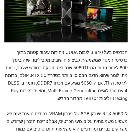
הכרטיס בעל 3,840 ליבות CUDA (יחידות עיבוד קטנות בתוך
כרטיסי המסך שמשמשות לביצוע חישובים מקבילים), שזה בערך
800 ליבות פחות מה-5060TI שנבידיה השיקה בחודש שעבר, וכעת
ניתן לומר שהוא הדגם הבסיסי ביותר בסדרת RTX 50. אולם, בדומה
לגרסת ה-Ti, גם ה-5060 מגיע עם זיכרון GDDR7, תומך ב-DLSS
4 עם טכנולוגיית Multi Frame Generation, ומצויד בליבות Ray
Tracing וליבות Tensor מהדור החדש.
ל-RTX 5060 יש רק 8GB של זיכרון VRAM. נבידיה טוענת שזה לא
משפיע משמעותית על ביצועי הכרטיס, אבל צריכת הזכרון שדורשים
משחקים כבדים ומודרניים היא משמעותית וכרטיסים עם כמות