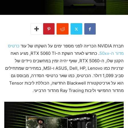
חברת NVIDIA הכריזה לפני מספר ימים על השקתו של עוד
כרטיס
מדור ה-50xx
. כחודש לאחר השקת ה-RTX 5060 TI, מגיע האח
הקטן שלו, ה-RTX 5060, שאף יהיה זמין במחשבים ניידים של
יצרניות כמו ASUS, Dell, HP, Lenovo ו-MSI, במחירים שמתחילים
סביב 1,099 דולר. הכרטיס, כמו שאר כרטיסי הסדרה, מבוסס גם
הוא על ארכיטקטורת Blackwell החדשה, הכוללת ליבות Tensor
מהדור החמישי וליבות Ray Tracing מהדור הרביעי.