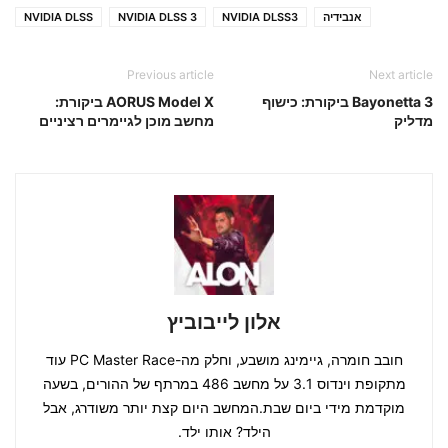
אנבידיה
NVIDIA DLSS3
NVIDIA DLSS 3
NVIDIA DLSS
Previous article
Next article
Bayonetta 3 ביקורת: כישוף
AORUS Model X ביקורת:
מדליק
מחשב מוכן לגיימרים רציניים
אלון לייבוביץ
חובב חומרה, גיימינג מושבע, וחלק מה-PC Master Race עוד
מתקופת וינדוס 3.1 על מחשב 486 במרתף של ההורים, בשעה
מוקדמת מידי ביום שבת.המחשב היום קצת יותר משודרג, אבל
הילד? אותו ילד.