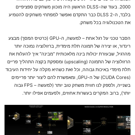
2000. בעוד שה-DLSS הראשון היה מוכוון משחקים ספציפיים
בלבד, ה-DLSS 2 כבר התקדם ואפשר למפתחי משחקים להטמיע
את הטכנולוגיה בכל משחק.
הסבר טכני על רגל אחת – למעשה, ה-GPU (כרטיס המסך) מבצע
רינדור, או יצירה של תמונה תלת מימדית, ברזולוציה נמוכה יותר
מהרגיל, שבעזרת יכולות בינה מלאכותית "מבינה" איך להעלות את
הרזולוציה של התמונה (upscaling) ומספקת בקצה התהליך פריים
תלת מימדי באיכות גבוהה, וכל זאת כשהיא מקלה על יחידות העיבוד
(CUDA Cores) של ה-GPU, ומאפשרת להם ליצור יותר פריימים
בשנייה, ולספק לנו חווית משחק טוב יותר (למעשה – FPS גבוה
יותר), ברוב המקרים בעשרות אחוזים, ולפעמים אפילו יותר.