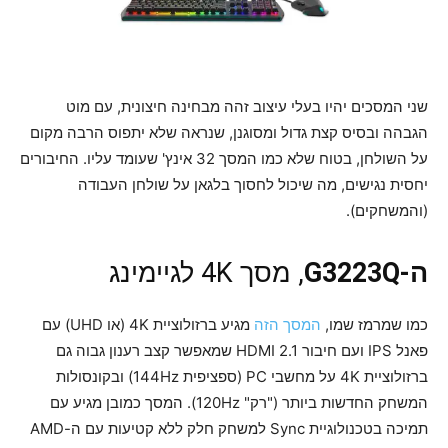
שני המסכים יהיו בעלי עיצוב זהה מבחינה חיצונית, עם מוט
הגבהה ובסיס קצת גדול ומסוגנן, שנראה שלא יתפוס הרבה מקום
על השולחן, בטוח שלא כמו המסך 32 אינץ' שעומד עליו. החיבורים
יחסית נגישים, מה שיכול לחסוך בלגאן על שולחן העבודה
(והמשחקים).
ה-G3223Q
, מסך 4K לגיימינג
כמו שמרמז שמו,
המסך הזה
מגיע ברזולוציית 4K (או UHD) עם
פאנל IPS ועם חיבור HDMI 2.1 שמאפשר קצב רענון גבוה גם
ברזולוציית 4K על מחשבי PC (ספציפית 144Hz) ובקונסולות
המשחק החדשות ביותר ("רק" 120Hz). המסך כמובן מגיע עם
תמיכה בטכנולוגיית Sync למשחק חלק ללא קטיעות עם ה-AMD