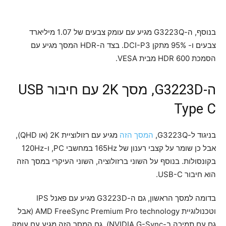
בנוסף, ה-G3223Q מגיע עם עומק צבעים של 1.07 מיליארד
צבעים ו- 95% מתקן DCI-P3. בצד ה-HDR המסך מגיע עם
הסמכת HDR 600 מבית VESA.
ה-G3223D, מסך 2K עם חיבור USB
Type C
בניגוד ל-G3223Q,
המסך הזה
מגיע עם רזולוציית 2K (או QHD),
אבל כן שומר על קצבי רענון של 165Hz במחשבי PC, ו-120Hz
בקונסולות. בנוסף על השוני ברזולוציה, השוני העיקרי במסך הזה
הוא חיבור USB-C.
בדומה למסך הראשון, גם ה-G3223D מגיע עם פאנל IPS
וטכנולוגיית AMD FreeSync Premium Pro technology (אבל
גם עם תמיכה ב-NVIDIA G-Sync). גם המסך הזה מגיע עם עומק