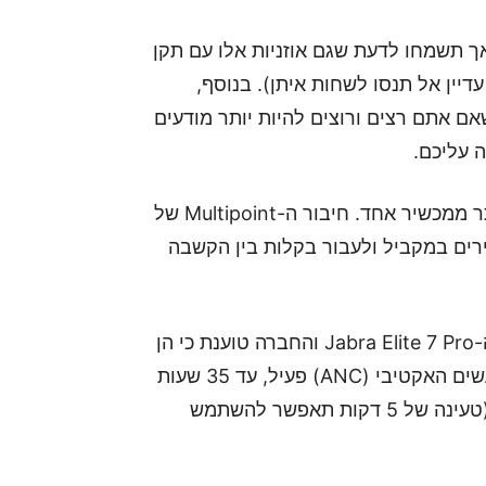
רטאים שבינכם, זהו אומנם לא דגם ה-Active, אך תשמחו לדעת שגם אוזניות אלו עם תקן
(אבל עדיין אל תנסו לשחות איתן). בנוסף,
אם אתם רצים ורוצים להיות יותר מודעים
 עליכם.
כחלק משגרת חיינו אנחנו בדרך כלל משתמשים ביותר ממכשיר אחד. חיבור ה-Multipoint של
רים במקביל ולעבור בקלות בין הקשבה
ג'ברה שמו דגש מיוחד על חיי הסוללה של האוזניות ה-Jabra Elite 7 Pro והחברה טוענת כי הן
יוכלו להחזיק 9 שעות של נגינה כאשר מצב סינון הרעשים האקטיבי (ANC) פעיל, עד 35 שעות
אם תשתמשו מדי פעם בטעינה של הנרתיק המצורף (טעינה של 5 דקות תאפשר להשתמש