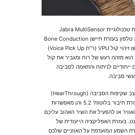
אוזניות ה-Jabra Elite Pro 7 מציגות לנו לראשונה את טכנולוגיית Jabra MultiSensor
Voice™ המאפשרת סינון רעשי סביבה במהלך שיחות טלפון בעזרת חיישן Bone Conduction
להעברת הקול שלכם ו-4 מיקרופונים, וכן בעזרת חיישן זיהוי קול VPU (ר"ת Voice Pick Up)
הוא מזהה רעש של רוח ומגביר את קול
 ייחודיים לניתוח והתאמה לסביבה
עשי סביבה.
האוזניות יגיעו גם עם סינון רעשים אקטיבי (ANC) ומצב שקיפות הסביבה (HearThrough)
הידועים של החברה. הן יתחברו למכשירים שלכם בעזרת חיבור בלוטות' 5.2 והן מאפשרות
אוויר או להפעיל את השיר האהוב עליכם
נט. בעזרת האפליקציה הייעודית של
ניות לצורת השמע המועדפת על האוזניים שלכם