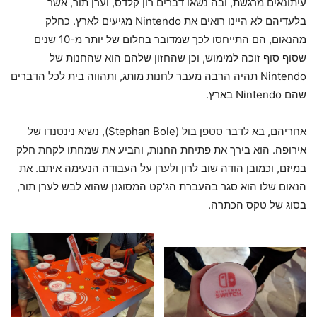
עיתונאים מרגשת, ובה נשאו דברים רון קלדס, וערן תור, אשר
בלעדיהם לא היינו רואים את Nintendo מגיעים לארץ. כחלק
מהנאום, הם התייחסו לכך שמדובר בחלום של יותר מ-10 שנים
שסוף סוף זוכה למימוש, וכן שהחזון שלהם הוא שהחנות של
Nintendo תהיה הרבה מעבר לחנות מותג, ותהווה בית לכל הדברים
שהם Nintendo בארץ.
אחריהם, בא לדבר סטפן בול (Stephan Bole), נשיא נינטנדו של
אירופה. הוא בירך את פתיחת החנות, והביע את שמחתו לקחת חלק
במיזם, וכמובן הודה שוב לרון ולערן על העבודה הנעימה איתם. את
הנאום שלו הוא סגר בהעברת הג'קט המסוגנן שהוא לבש לערן תור,
בסוג של טקס הכתרה.