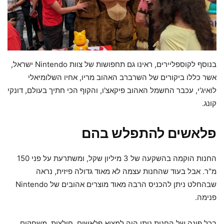
בנוסף לקוספליירים, ראינו גם תחפושות של צוות Nintendo ישראל,
אשר כללו ביקורים של השרברב האהוב מריו, אחיו השלומיאלי
לואיג'י, עכבר החשמל האהוב פיקאצ'ו, והקוף הכי חתיך בעולם, דונקי
קונג.
פלאשים להתפלש בהם
החנות הוקמה בהשקעה של 3 מיליון שקל, ומשתרעת על פני 150
מ"ר. אבל בעוד שהחנות עצמה לא מאוד גדולה פיזית, נראה
שבהחלט ניתן להכניס הרבה מאוד מוצרים אהובים של Nintendo
פנימה.
בכל פינה של החנות ניתן היה למצוא פלאשים, חולצות, משחקים,