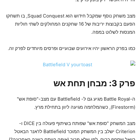
מצב משחק נוסף שמקבל חידוש הוא Squad Conquest, בו תשחקו
הפעם בקבוצות יריבות של 16 שחקנים המחולקים לשתי חוליות
המנסות לשלוט במפה.
כמו בפרק הראשון יהיו אירועים שבועיים ופרסים מיוחדים לפרק זה.
פרק 3:
מבחן תחת אש
ה-Battle Royal מגיע גם ל- Battlefield עם מצב-"סופת אש"
(Firestorm), כשהמלחמה מגיעה ליוון בתחילת מרץ.
מצב המשחק "סופת אש" שפותח בשיתוף פעולה בין DICE ו-
Criterion ישלב בין המשחק המוכר Battlefield לז'אנר הבאטל
רויאל שסחף רבים. למי שלא מכיר (איפה הייתם בשנה האחרונה?),