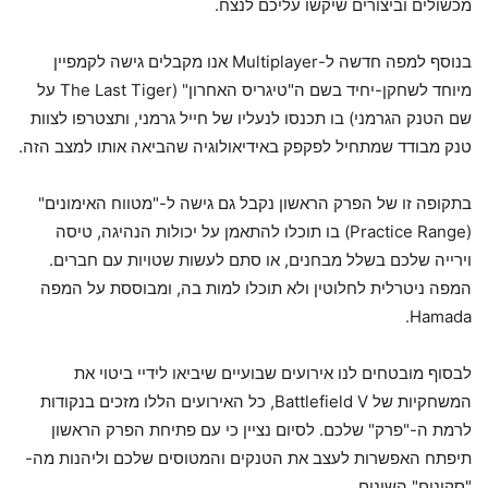
מכשולים וביצורים שיקשו עליכם לנצח.
בנוסף למפה חדשה ל-Multiplayer אנו מקבלים גישה לקמפיין
מיוחד לשחקן-יחיד בשם ה"טיגריס האחרון" (The Last Tiger על
שם הטנק הגרמני) בו תכנסו לנעליו של חייל גרמני, ותצטרפו לצוות
טנק מבודד שמתחיל לפקפק באידיאולוגיה שהביאה אותו למצב הזה.
בתקופה זו של הפרק הראשון נקבל גם גישה ל-"מטווח האימונים"
(Practice Range) בו תוכלו להתאמן על יכולות הנהיגה, טיסה
וירייה שלכם בשלל מבחנים, או סתם לעשות שטויות עם חברים.
המפה ניטרלית לחלוטין ולא תוכלו למות בה, ומבוססת על המפה
Hamada.
לבסוף מובטחים לנו אירועים שבועיים שיביאו לידיי ביטוי את
המשחקיות של Battlefield V, כל האירועים הללו מזכים בנקודות
לרמת ה-"פרק" שלכם. לסיום נציין כי עם פתיחת הפרק הראשון
תיפתח האפשרות לעצב את הטנקים והמטוסים שלכם וליהנות מה-
"סקינים" השונים.