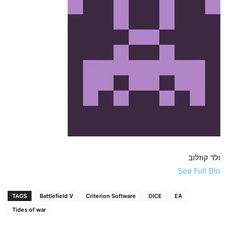
ולד קוזלוב
See Full Bio
TAGS
Battlefield V
Criterion Software
DICE
EA
Tides of war