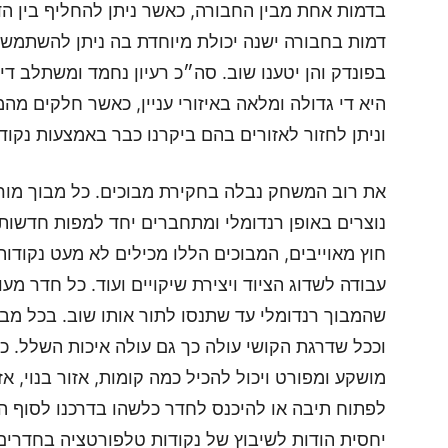
בדמות אחת מבין החבורה, כאשר ניתן להחליף בין הד
דמות בחבורה ישנה יכולת מיוחדת בה ניתן להשתמש
בפונדק והן יטענו שוב. סה״כ רעיון נחמד ומשתלב ד
היא די גדולה ומלאה באיזורי עניין, כאשר חלקים 
וניתן לחזור לאזורים בהם ביקרנו כבר באמצעות נקו
את רוב המשחק נבלה בחקירת מבוכים. כל מבוך מור
נוצרים באופן רנדומלי ומתחברים יחד למפות חדשו
חוץ מאוייבים, המבוכים הללו מכילים לא מעט נקודות 
עבודה לשדוג הציוד ויצירת שיקויים ועוד. כל חדר מ
שהמבוך רנדומלי עד שתנסו לתור אותו שוב. בכל מבו
וככל שדרגת הקושי עולה כך גם עולה איכות השלל. כ
מושקע ומפורט ויכול להכיל כמה קומות, אזור בנוי, אז
לפתוח תיבה או להיכנס לחדר כלשהו בדרכנו לסוף המ
יחסית הודות לשיבוץ של נקודות טלפורטציה בחדרים