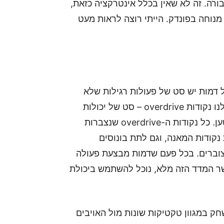
ורה. זה לא שאין בכלל אינטרקציה כזאת,
נוחה בפונדק. הייתי רוצה לראות מעט
 דמות יש סט של פעולות רגילות שלא
דורשות כלום ומתבצעות באופן מיידי. הן אף צוברות לנו נקודות overdrive – סט של יכולות
מיוחדות שדורשות מאנה ולעיתים לוקח להן זמן להיטען. כל נקודות ה-overdrive שנצברות
נקודות המאנה, וגם לתת בונוסים
ק עבור כל נקודה שצוברים. בכל פעם שדמות מבצעת פעולה
תפרצות (burst) יתמלא. כאשר המדד הזה מלא, נוכל להשתמש ביכולת
 במגוון טקטיקות שונות מול האויבים