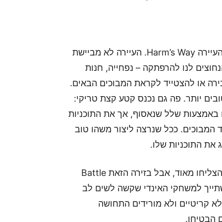
בין מבוך למבוך נוכל לחזור לבסיס הפעילות שלנו – העיירה Harm’s Way. העיירה לא מביישת
דות הנחוצים לנו להרפתקה – נפחייה, חנות
ירה או להצטייד לקראת המבוכים הבאים.
בים יותר. פה גם נכנס קטע קצת טריקי:
באמצעות שלל שנאסוף, אך את התוכניות
 המבוכים. ככל שנרצה ליצור משהו טוב
 את התוכניות שלו.
יש לא מעט משחקים שפותחו במימון המונים ואפילו הצליחו מאוד, אבל בזירה הזאת Battle
ה. הוא משתייך למשחקי האינדי שקשה לשים לב
 קריטיים ולא מורידים התחושה
הבטיחו.