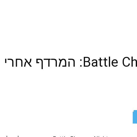
Battle Chasers: Nightwar: 
ReddIt
X
Facebook