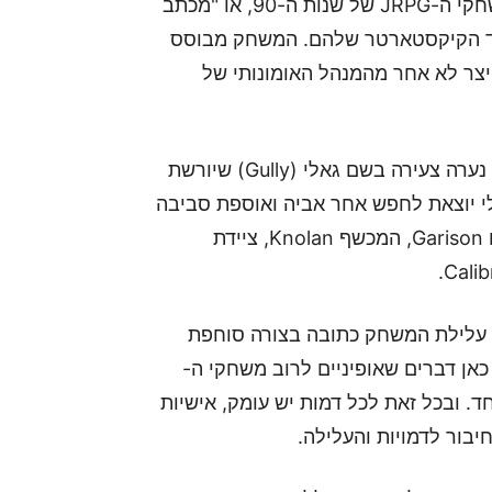
Battle Chasers: Nightwar הוא מחווה נפלאה למשחקי ה-JRPG של שנות ה-90, או "מכתב
וד הקיקסטארטר שלהם. המשחק מבוסס
 ה-90 המאוחרות אותו יצר לא אחר מהמנהל האומונותי של
המשחק זורק אותנו ישר לתוך עלילה בה נעקוב אחרי נערה צעירה בשם גאלי (Gully) שיורשת
לי יוצאת לחפש אחר אביה ואוספת סביבה
חבורה של בני ברית, הכוללת את שכיר החרב הקשוח Garison, המכשף Knolan, ציידת
 עלילת המשחק כתובה בצורה סוחפת
כאן דברים שאופיניים לרוב משחקי ה-
יוחד. ובכל זאת לכל דמות יש עומק, אישיות
יבור לדמויות והעלילה.