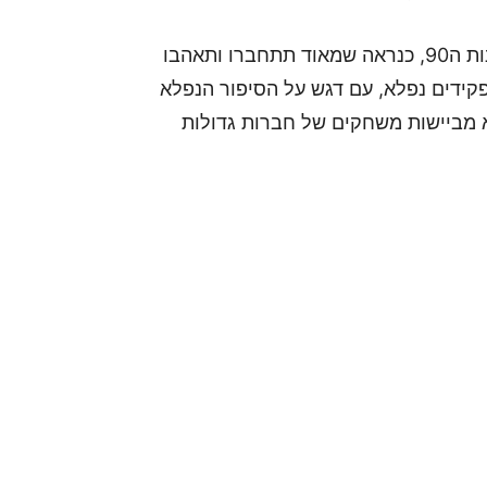
אם אהבתם את משחקי התפקידים הקלאסיים של שנות ה90, כנראה שמאוד תתחברו ותאהבו
Battle Chase הוא משחק תפקידים נפלא, עם דגש על הסיפור הנפלא
א מביישות משחקים של חברות גדולות