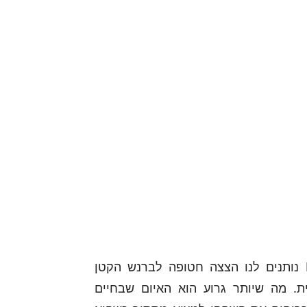
משקל הסביבה תגובתי להדהים, כך נראה כש-EA נותנים לנו הצצה חטופה לברנש הקטן
 מה שיותר גרוע הוא האיום שבחיים