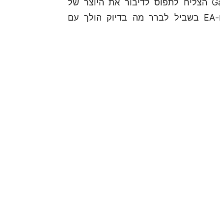
אתמול בקומת התצוגה של E3, צוות GamersPack הצליח לתפוס לדיבור את היוצר של
Unravel מבית המפתחים Coldwood Studios ו-EA בשביל לברר מה בדיוק הולך עם