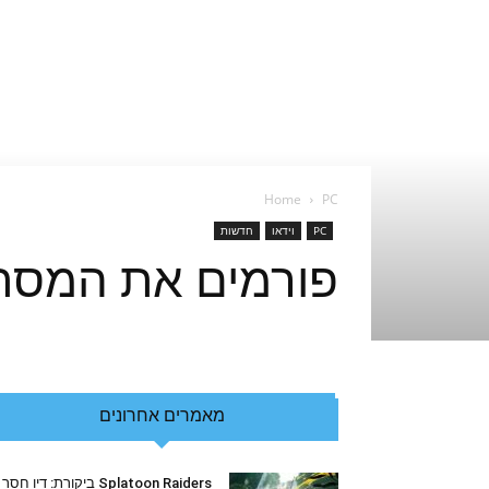
Home
PC
PC
וידאו
חדשות
פורמים את המסתורין של Unravel ברא
מאמרים אחרונים
Splatoon Raiders ביקורת: דיו חסר