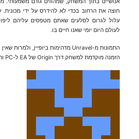
אנושיים בתוך המשחק, שמהווים גורם משמעותי. מ
חוצה את הרחוב בכדי לא להידרס על ידי מכונית.
עלול לגרום לסלעים שאתם מטפסים עליהם ליפול 
לעולם היום יומי שאנו חיים בו.
התמונות מ-Unravel מדהימות ביופיין, ול
הזמנה מוקדמת למשחק דרך Origin של EA ל-PC והוא צפוי לעשות את דרכו גם לקונסולות.