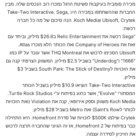
מכירה פומבית בעיקבות פשיטת הרגל נמכרו רוב הנכסים שלה. מבין
החברות שההשתתפו במכירה היו: Take-Two Interactive. Sega,
Ubisoft, Crytek וKoch Media. הנה סיכום של מה כל חברה
רכשה:
"Sega רכשה את Relic Entertainment ב$26.6 מיליון, וביחד עם
זאת את Company of Heroes ואת הכותר הלא מוכרז Atlas.
Ubisoft הסכימו לרכוש את THQ Montreal אשר עובד על IP כמו:
"1666" ו"Underdog" בשביל $2.5 מיליון. המשווק הצרפתי קנה גם
את הזכויות לSouth Park: The Stick of Destiny בשביל $3
מיליון.
Take-Two Interactive הוציאו $10.9 מיליון בשביל הכותר
המסתורי "Evolve", אשר כרגע בפיתוח ע"י Turtle Rock Studios.
Koch Media משווק וספק אירופאי, קנה את Violation (ואת הזכויות
לכותר לSaint's Row) ואת Metro בשביל $28 מיליון.
Crytek שילמו $500K לזכויות של סדרת Homefront. היא התחילה
כבר בפיתוח של Homefront 2, אז זה הגיוני שהחברה תרצה לרכוש
את הזיכיון לסידרה עצמה.