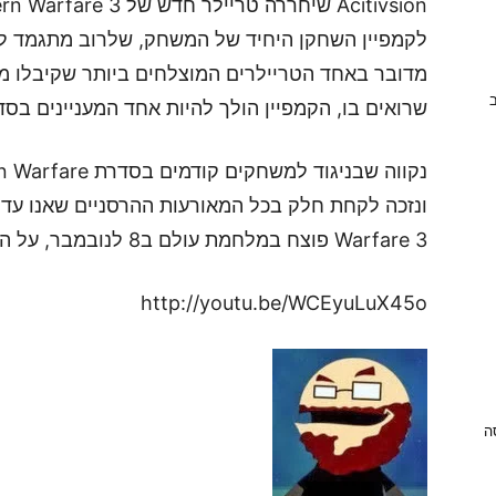
לקמפיין השחקן היחיד של המשחק, שלרוב מתגמד 
מדובר באחד הטריילרים המוצלחים ביותר שקיבלו מ
ב
שרואים בו, הקמפיין הולך להיות אחד המעניינים בסד
Warfare 3 פוצח במלחמת עולם ב8 לנובמבר, על ה-XBOX 360, PS3 וה-PC.
http://youtu.be/WCEyuLuX45o
ניסה