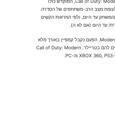
Acitivsion שיחררה טריילר חדש של Call of Duty: Modern Warfare 3, המוקדש כולו
לעומת מצב הרב-משתתפים של הסדרה.
המשחק עד היום, ולפי המראות הקשים
רה עד היום (אם לא ה).
נקווה שבניגוד למשחקים קודמים בסדרת Modern Warfare, הפעם נקבל קמפיין באורך מלא
ונזכה לקחת חלק בכל המאורעות ההרסניים שאנו עדים להם בטריילר. Call of Duty: Modern