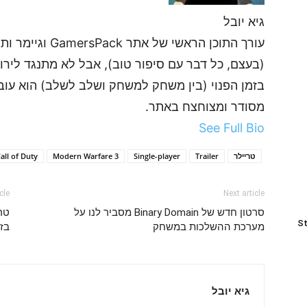
גיא יובל
עורך התוכן הראשי
(בעצם, כל דבר עם סיפור טוב), אבל לא מתנגד לירות
בזמן הפנוי (בין משחק למשחק ושלב לשלב) הוא עובד
מסודר ומצוחצח באתר.
See Full Bio
טריילר
Trailer
Single-player
Modern Warfare 3
all of Duty
cle
Next article
סרטון חדש של Binary Domain מסביר לנו על
St
מערכת ההשלכות במשחק
בז
גיא יובל