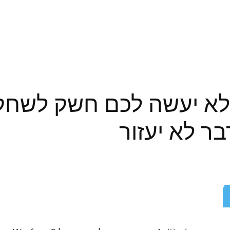
ReddIt
X
Facebook