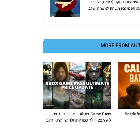
. אוהב בעיקר משחקי אימה והרפתקה (בעצם, כל דבר
זמן הפנוי (בין משחק למשחק ושלב
MORE FROM AU
Battlefield 6 Vs CoD: Black Ops 7 –
Xbox Game Pass – מורידים מחיר
ל-22.99 דולר כמו התחלה של שינוי חיובי