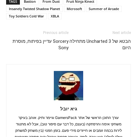
TAGS
Bastion
From Dust
Fruit Ninja Kinect
Insanely Twisted Shadow Planet
Microsoft
Summer of Arcade
Toy Soldiers Cold War
XBLA
Previous article
Next article
הבטא של Uncharted 3 מתחילה
Sorcery עדיין בפיתוח, מוסרת
היום
Sony
גיא יובל
עורך התוכן הראשי של אתר GamersPack וגיימר ותיק. אוהב בעיקר
משחקי אימה והרפתקה (בעצם, כל דבר עם סיפור טוב), אבל לא מתנגד
לירות בכמה זומבים או חייזרים מידי פעם. בזמן הפנוי (בין משחק למשחק
ושלב לשלב) הוא עובד, לומד, ובעיקר מקפיד שהכל יהיה מסודר ומצוחצח