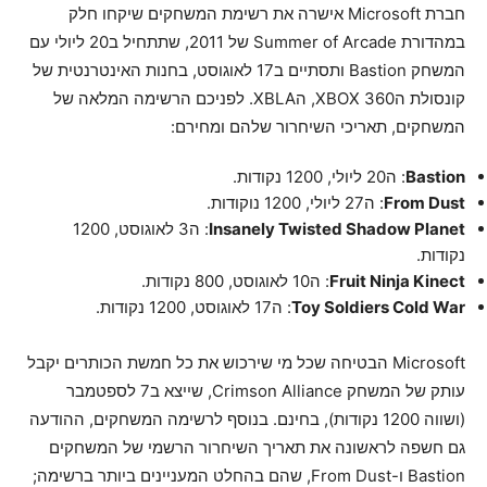
חברת Microsoft אישרה את רשימת המשחקים שיקחו חלק
במהדורת Summer of Arcade של 2011, שתתחיל ב20 ליולי עם
המשחק Bastion ותסתיים ב17 לאוגוסט, בחנות האינטרנטית של
קונסולת הXBOX 360, הXBLA. לפניכם הרשימה המלאה של
המשחקים, תאריכי השיחרור שלהם ומחירם:
Bastion
: ה20 ליולי, 1200 נקודות.
From Dust
: ה27 ליולי, 1200 נוקודות.
Insanely Twisted Shadow Planet
: ה3 לאוגוסט, 1200
נקודות.
Fruit Ninja Kinect
: ה10 לאוגוסט, 800 נקודות.
Toy Soldiers Cold War
: ה17 לאוגוסט, 1200 נקודות.
Microsoft הבטיחה שכל מי שירכוש את כל חמשת הכותרים יקבל
עותק של המשחק Crimson Alliance, שייצא ב7 לספטמבר
(ושווה 1200 נקודות), בחינם. בנוסף לרשימה המשחקים, ההודעה
גם חשפה לראשונה את תאריך השיחרור הרשמי של המשחקים
Bastion ו-From Dust, שהם בהחלט המעניינים ביותר ברשימה;