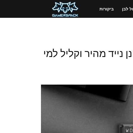
GamersPack
 לבן
ביקורות
ישראל
קורת: כונן נייד מהיר וקליל למי