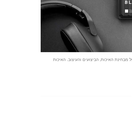
וצרים שכבר בחנו, גם ה-WD_BLACK P50 לא נופל מבחינת האיכות, הביצועים והעיצוב. האיכות