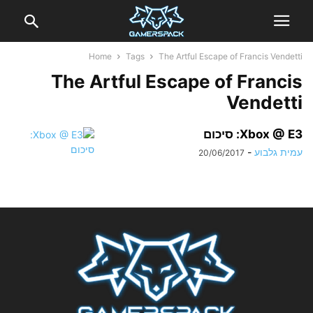
Home
Tags
The Artful Escape of Francis Vendetti
The Artful Escape of Francis
Vendetti
Xbox @ E3: סיכום
עמית גלבוע
-
20/06/2017