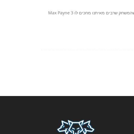
לצערנו או לשמחתנו (תלוי איך מסתכלים על זה) אנו מבשרים לכם שהמשחק שרבים מאיתנו מחכים לו Max Payne 3