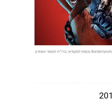
אחרי שכבר נדחתה בשנה שעברה, נראה שגרסת ה-Switch 2 של Borderlands 4 נכנסת למקפיא: בדו״ח הכספי האחרון