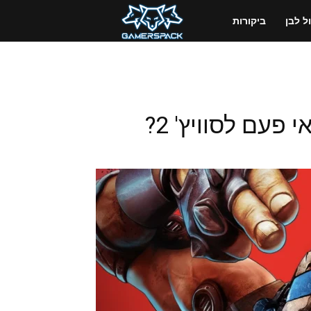
GamersPack
 לבן
ביקורות
ישראל