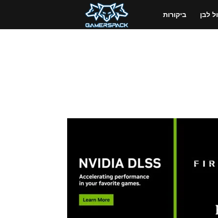
GamersPack
 לבן
ביקורות
ישראל