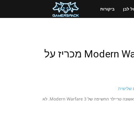
GamersPack
 לבן
ביקורות
ישראל
טריילר החשיפה של Modern Warfare 3 מכריז על
אתמול בלילה, במהלך גמר החוף המערבי של ליגת הNBA, שודר לראשונה טריילר החשיפה של Modern Warfare 3. לא