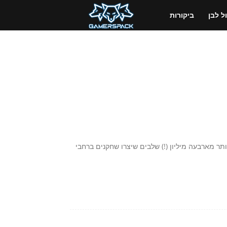
GamersPack
 לבן
ביקורות
ישראל
ליו הגיע Little Big Planet 2 לאחרונה - יותר מארבעה מיליון (!) שלבים שיצרו שחקנים ברחבי