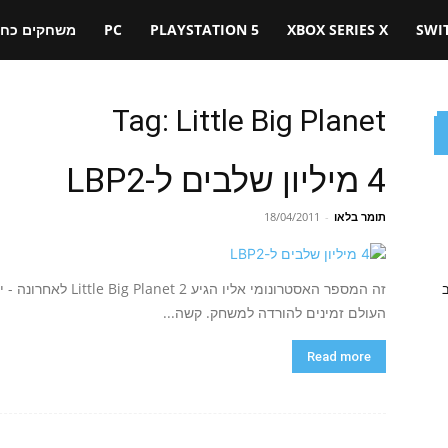
SWI
XBOX SERIES X
PLAYSTATION 5
PC
משחקים כחול
Tag: Little Big Planet
4 מיליון שלבים ל-LBP2
תומר בלאו
-
18/04/2011
זה המספר האסטרונומי א
ב
העולם זמינים להורדה למשחק. קשה...
Read more