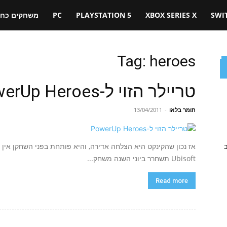
SWI
XBOX SERIES X
PLAYSTATION 5
PC
משחקים כחול
Tag: heroes
טריילר הזוי ל-PowerUp Heroes
תומר בלאו
-
13/04/2011
אז נכון שהקינקט היא הצלחה אדירה, והיא פותחת בפני השחקן אין
ב
Ubisoft תשחרר ביוני השנה משחק...
Read more