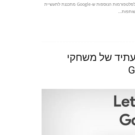
כנס GDC 2019 מאחורינו ואיתו הרבה מידע חדש בנוגע ל-Stadia ולפלטפורמות הנוספות ש-Google מתכננת לתעשיית
ותפות...
ה על העתיד של משחקי