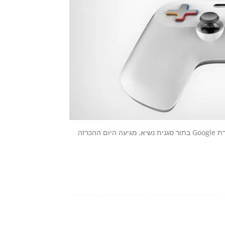
אחרי שבשבוע שעבר Jade Raymond הכריזה שהיא מצטרפת לחברת Google בתור סגנית נשיא, מגיעה היום ההכרזה