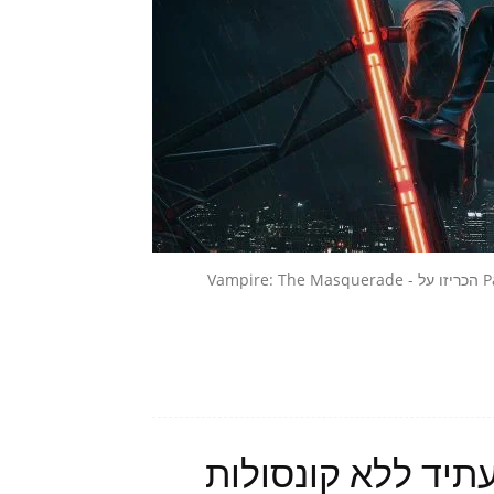
המפתחת Hardsuit Labs יחד עם המפיצה - Paradox Interactive הכריזו על Vampire: The Masquerade -