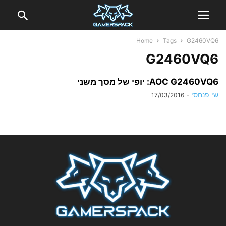
Home
Tags
G2460VQ6
G2460VQ6
AOC G2460VQ6: יופי של מסך משני
שי פנחסי
-
17/03/2016