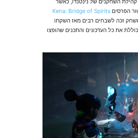
חת עבור קהילת השחקנים של נינטנדו, כאשר
ור הפרסים
Kena: Bridge of Spirits
ת ה-Nintendo Switch 2 באביב 2026. המשחק זכה לשבחים רבים מאז השקתו
ללת את כל העדכונים והתכנים שהופצו