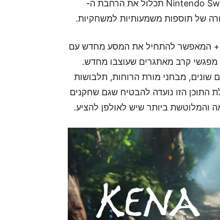
במצב נייח והן במצב נייד. הגרסה המיועדת ל-Nintendo Switch 2 תכלול את הרחבת ה-
בין היתר, השחקנים יוכלו ליהנות ממצב New Game+ המאפשר להתחיל את המסע מחדש עם
ד מפגשי קרב מאתגרים שעוצבו מחדש.
ם שונים, מבחני מורת הרוחות, תלבושות
ת התוכן הזו נועדה להבטיח שגם שחקנים
ה והמלוטשת ביותר שיש לאולפן להציע.