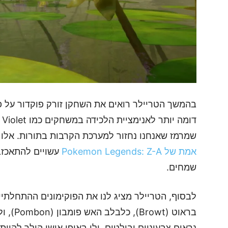
בהמשך הטריילר רואים את השחקן זורק פוקדור על פיק
שמרמז שאנחנו נחזור למערכת הקרבות בתורות. אלו
אמת של Pokemon Legends: Z-A
עשויים להתאכזב 
שמחים.
לבסוף, הטריילר מציג לנו את הפוקימונים ההתחלתי
נראים צבעוניים ובולטים, ולי באופן אישי הולך להיו