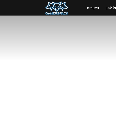
GamersPack
 לבן
ביקורות
ישראל