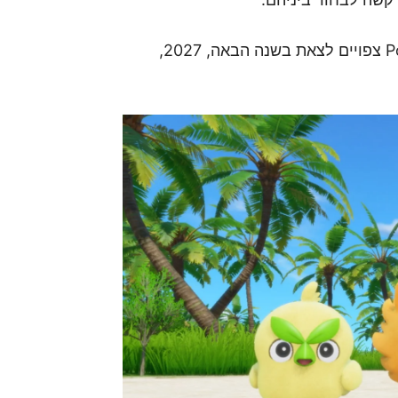
זוג המשחקים Pokemon Winds ו-Pokemon Waves צפויים לצאת בשנה הבאה, 2027,