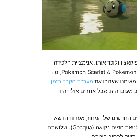
אצ'ו ולוכד אותו. אנימציית הלכידה
דומה יותר לאנימציית הלכידה במשחקים כמו Pokemon Scarlet & Pokemon Violet, מה
 מאיתנו שאהבו את
מערכת הקרב בזמן
מעובדה זו, אבל אחרים אולי יהיו
ים החדשים של המחוז, אפרוח הדשא
בראוט (Browt), כלבלב האש פומבון (Pombon), ולטאת המים גקואה (Gecqua). שלושתם
ת קשה לבחור ביניהם.