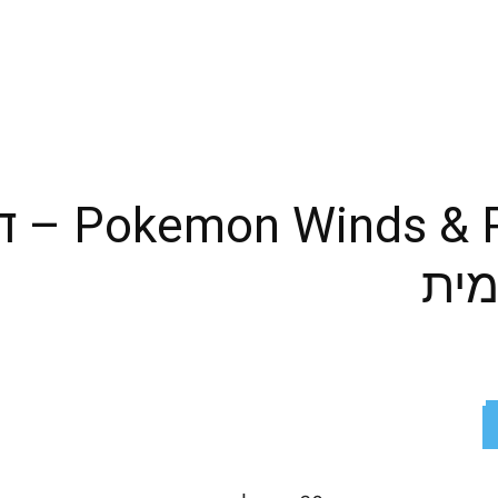
kemon Waves
מית
ReddIt
X
Facebook