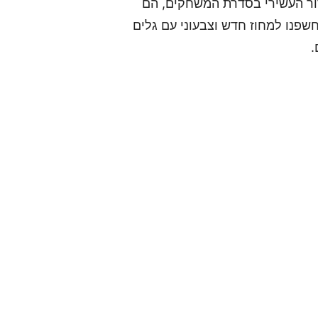
חקים בדור העשירי בסדרת המשחקים, הם
Pokemon Win. בטריילר נחשפנו למחוז חדש וצבעוני עם גלים
.