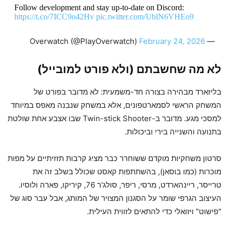
Follow development and stay up-to-date on Discord:
https://t.co/7ICC9o42Hv
pic.twitter.com/UblN6VHEo9
February 24, 2026
— Overwatch (@PlayOverwatch)
לא מה שחשבתם (ולא פורט למובייל)
בליזארד מבהירה בצורה חד-משמעית: לא מדובר בפורט של
המשחק הראשי לסמארטפונים, אלא במשחק שנבנה מאפס במיוחד
למסכי מגע. מדובר ב-Twin-stick Shooter שבו אצבע אחת שולטת
בתנועה והשנייה בירי וביכולות.
סרטון משחקיות מוקדם ששוחרר כבר מציג קרבות תזזיתיים על מפות
מוכרות (כמו בוסאן), בהשתתפות קאסט שכולל בשלב זה את
טרייסר, ריינהארדט, מרסי, ריפר, סולג'ר 76, קיריקו, פארה ולוסיו.
העיצוב הגרפי שומר על הסגנון המצויר של המותג, אבל עבר סוג של
"פישוט" ויזואלי כדי להתאים לזווית העילית.