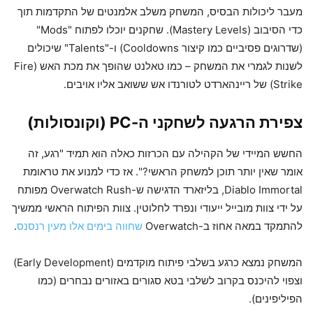
מעבר ליכולות הבסיס, המשחק משלב אלמנטים של התקדמות תוך
כדי הסיבוב (Mastery Levels). שחקנים יוכלו לפתוח "Mods"
(שדרוגים פסיביים כמו קיצור Cooldowns) ו-"Talents" שיכולים
לשנות לגמרי את המשחק – כמו טאלנט שהופך את מכת האש (Fire
Strike) של ריינהארדט לטורנדו אש ששואב אליו אויבים.
צפירת הרגעה לשחקני ה-PC (וקונסולות)
החשש המיידי של הקהילה עם הכרזות כאלה הוא תמיד "רגע, זה
אומר שאין יותר תוכן למשחק הראשי?". אז כדי למנוע את טראומת
Diablo Immortal, בליזארד הדגישה ש-Overwatch Rush מפותח
על ידי צוות מובייל ייעודי ונפרד לחלוטין. צוות הפיתוח הראשי ממשיך
להתמקד במאה אחוז ב-Overwatch
שחווה בימים אלו מעין רנסנס
.
המשחק נמצא כרגע בשלבי פיתוח מוקדמים (Early Development)
וצפוי להיכנס בקרוב לשלבי בטא סגורים באזורים נבחרים (כמו
הפיליפינים).