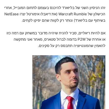
זהו הניסיון השני של בליזארד להיכנס בעצמם לתחום המובייל, אחרי
הכישלון של Warcraft Rumble (את דיאבלו אימורטל יצרו NetEase
בשיתוף עם בליזארד) ונותר רק לקוות שהם יפיקו לקחים.
אם להיות ריאליים, סביר להניח שיהיה מדובר במשחק עם רמה כזו
או אחרת של P2W בדומה לברול סטארס, מאחר ואני מתקשה
להאמין שהמונטיזציה תתבסס רק על סקינים.