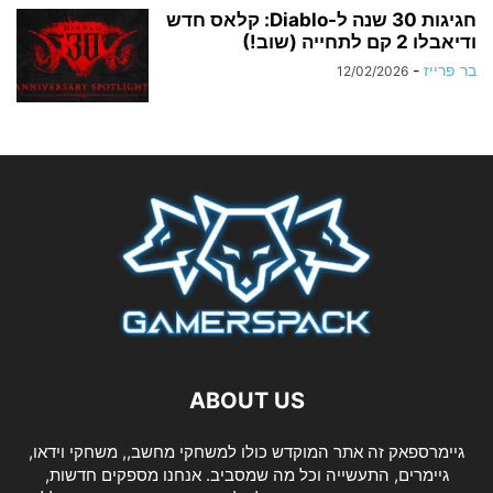
חגיגות 30 שנה ל-Diablo: קלאס חדש
ודיאבלו 2 קם לתחייה (שוב!)
בר פרייז
-
12/02/2026
ABOUT US
גיימרספאק זה אתר המוקדש כולו למשחקי מחשב,, משחקי וידאו,
גיימרים, התעשייה וכל מה שמסביב. אנחנו מספקים חדשות,