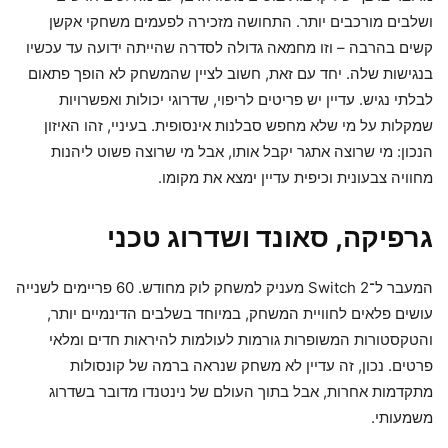
ושלבים מורכבים יותר. התחושה מזכירה לפעמים משחקי אקשן
קשים בהרבה – וזו מחמאה גדולה לסדרה שהייתה ידועה עד עכשיו
בנגישות שלה. יחד עם זאת, חשוב לציין שהמשחק לא הופך פתאום
לבלתי נגיש. עדיין יש פריטים לריפוי, שדרוגי יכולות ואפשרויות
שמקלות על מי שלא מחפש סבלנות אינסופית. בעיניי, זהו האיזון
הנכון: מי שרוצה אתגר יקבל אותו, אבל מי שרוצה פשוט ליהנות
מחוויה צבעונית וכיפית עדיין ימצא את מקומו.
גרפיקה, סאונד ושדרוג טכני
המעבר ל־Switch 2 מעניק למשחק לוק מחודש. 60 פריימים לשנייה
עושים פלאים לחוויית המשחק, במיוחד בשלבים הדינמיים יותר,
והטקסטורות המשופרות גורמות לעולמות להיראות חדים ומלאי
פרטים. נכון, זה עדיין לא משחק שנראה ברמה של קונסולות
מתקדמות אחרות, אבל בתוך העולם של נינטנדו מדובר בשדרוג
משמעותי.