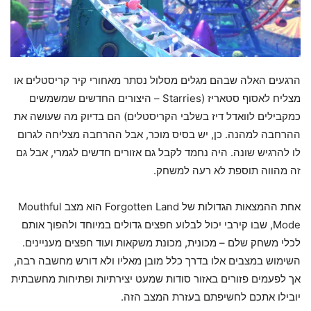
הרגעים האלה שבהם מגלים מסלול נסתר מאחורי קיר קריסטלים או
מצליח לאסוף סטאריז (Starries – היצורים החדשים שמשמשים
כמקבילים לוואדל דיז בשלבי הקריסטלים) הם בדיוק מה שעושה את
ההרחבה למהנה. כן, יש בסיס מוכר, אבל ההרחבה מצליחה לגרום
לו להרגיש שונה. היה נחמד לקבל גם אזורים חדשים לגמרי, אבל גם
זה מהווה תוספת לא רעה למשחק.
אחת ההמצאות הגדולות של Forgotten Land הוא מצב Mouthful
Mode, שבו קירבי יכול לבלוע חפצים גדולים במיוחד ולהפוך אותם
לכלי משחק שלם – מכונית, מכונת משקאות ועוד חפצים מעניינים.
השימוש במצבים אלו בדרך כלל מובן מאליו ולא דורש מחשבה רבה,
אך לפעמים פזורים באזור סודות שמעט יצירתיות ופתיחות מחשבתית
יובילו אתכם לחשיפתם בעזרת המצב הזה.