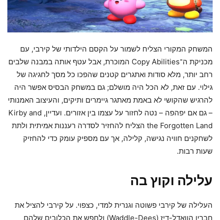
המשחק המקורי הצליח לשמור על הקסם הילדותי של קירבי, עם
מכניקת ה־Copy Abilities המוכרת, אבל עטף אותה במבנה שלבים
רחב יותר, מלא סודות ואתגרים קטנים שהפכו כל מסך לחגיגה של
גילוי. עם זאת, לא הכל היה מושלם; גם במשחק הבסיס אפשר היה
להרגיש שהקושי לא באמת מאתגר גיימרים ותיקים, והעיצוב האמנותי
– גם אם יפהפה – נטה לחזור על עצמו בין אזורים. ועדיין, Kirby and
the Forgotten Land הצליח להחזיר לסדרה רעננות אמיתית ולתת
לשחקנים חוויה נגישה, קלילה, אך עם מספיק עומק כדי להחזיק
שעות רבות.
עלילה וקוץ בה
העלילה של קירבי פשוטה וגנרית למדי, כצפוי. על קירבי להציל את
חבריו הוואדל-דיז (Waddle-Dees) ולחפש את הכלובים שלהם