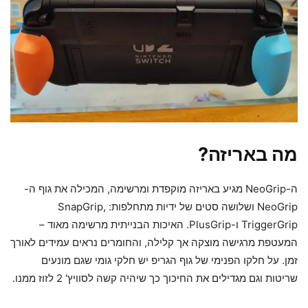
מה באריזה?
ה-NeoGrip מגיע באריזה מוקפדת ומרשימה, המכילה את גוף ה-
NeoGrip ושלושה סטים של ידיות מתחלפות: SnapGrip,
TriggerGrip ו-PlusGrip. האיכות הבנייתית מרשימה מאוד –
המעטפת מרגישה מוצקה אך קלילה, והחומרים נראים עמידים לאורך
זמן. על חלקו הפנימי של גוף הגריפ יש חלקי גומי שגם מונעים
שריטות וגם מגדילים את החיכוך כך שיהיה קשה לסוויץ' 2 לזוז ממנו.