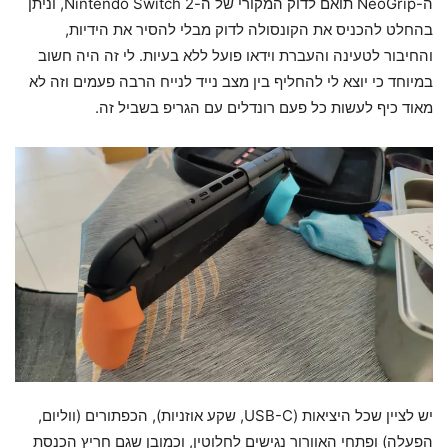
ה-NeoGrip תואם לדוק המקורי של ה-Nintendo Switch 2, וניתן
בהחלט להכניס את הקונסולה לדוק מבלי להסיר את הידיות,
והחיבור לטעינה והעברת וידאו פועל ללא בעיות. לי זה היה חשוב
במיוחד כי יוצא לי להחליף בין מצב נייד לנייח הרבה פעמים וזה לא
מאוד כיף לעשות כל פעם רונדלים עם הגריפ בשביל זה.
יש לציין שכל היציאות (USB-C, שקע אוזניות), הכפתורים (ווליום,
הפעלה) ופתחי האוורור נגישים לחלוטין, וכמובן שגם חריץ הכנסת