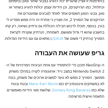
בהזדמנות זו אציין שהגריפ יכול להגיע בצבעי שחור ונאון (כתמתם
וכחלחל, כמו הג'ויקונים), וכן הידיות עצמן יכולות להגיע בשחור או
נאון. צבעי הנאון תואמים אחד לאחד לצבעים שמעטרים את
הג'ויקונים של הסוויץ' 2, וזה מצויין כי אחרת זה היה ממש מפריע לי
בעין. בנוסף, תוכלו לרכוש חבילה הכוללת גם נרתיק נשיאה, רק קחו
בחשבון שהוא די גדול ומגושם. לשמחתי, הנרתיק שקניתי לקראת
הסוויץ' (נרתיק די פשוט של
JSAUX
) מתאים גם עם הידיות הגדולות.
גריפ שעושה את העבודה
ה-NeoGrip תוכנן כדי להתמודד עם אחת הבעיות המרכזיות של ה-
Nintendo Switch 2 במצב נייד: ארגונומיה לקויה במהלך משחק
ממושך. הסוויץ' 2 ממש לא נועד לסשנים ארוכים של משחק, בטח
לא במשחקים אינטנסיביים כמו
Mario Kart World
ובטח ובטח
שלא כמו
Donkey Kong Bananza
. שלושת סוגי הידיות מאפשרים
התאמה אישית מרשימה: