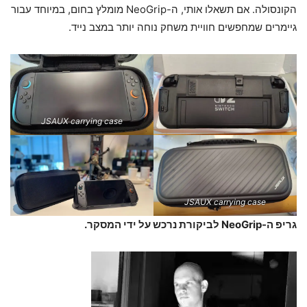
הקונסולה. אם תשאלו אותי, ה-NeoGrip מומלץ בחום, במיוחד עבור
גיימרים שמחפשים חוויית משחק נוחה יותר במצב נייד.
JSAUX carrying case
JSAUX carrying case
גריפ ה-NeoGrip לביקורת נרכש על ידי המסקר.