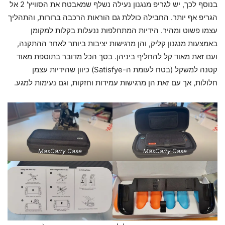
בנוסף לכך, יש לגריפ מנגנון נעילה נשלף שמאבטח את הסוויץ' 2 אל
הגריפ אף יותר. החבילה כוללת גם הוראות הרכבה ברורות, והתהליך
עצמו פשוט ומהיר. הידיות המתחלפות ננעלות בקלות למקומן
באמצעות מנגנון קליק, והן מרגישות יציבות ביותר לאחר ההתקנה,
ועם זאת מאוד קל להחליף ביניהן. בסך הכל מדובר בתוספת מאוד
קטנה למשקל (בטח לעומת ה-Satisfye) כיוון שהידיות עצמן
חלולות, אך עם זאת הן מרגישות עמידות וחזקות, וגם נעימות למגע.
MaxCarry Case
MaxCarry Case