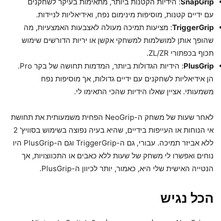
SnapGrip
: הידיות הקטנות ביותר, מתאימות בעיקר לשחקנים
עם ידיים קטנות, מוסיפות מינימום נפח, ואידיאליות לניידות.
TriggerGrip
: מציעות תמיכה מעולה לאצבעות האמצעיות, מה
שהופך אותן למושלמות למשחקי אקשן או יריות הדורשים שימוש
תכוף בכפתורי ZL/ZR.
PlusGrip
: הידיות הגדולות ביותר, המדמות תחושה של בקר Pro.
הן אידיאליות לשחקנים עם ידיים גדולות, אך מוסיפות נפח
משמעותי. אציין שאלו הידיות שהכי התאימו לי.
לאחר שעות של משחק ה-NeoGrip הפחית משמעותית את תחושת
אי הנוחות או העייפות בידיים, שהיא בעיה נפוצה בשימוש בסוויץ' 2
ללא אביזר תמיכה. עבורי, גם ה-TriggerGrip וגם ה-PlusGrip היו
נוחים ואפשרו לי משחק של שעות ללא כאבים או התכווצויות, אך
הנטייה האישית שלי היא, כאמור, יותר לכיוון ה-PlusGrip.
הכל נגיש