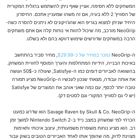
המשחקים ללא חסימה. אציין שאף ניתן להשתמש ברגלית המקורית
של הסוויץ' 2 ללא בעיה, אם זה משהו שמעניין אתכם. החיסרון
היחיד שניתן למצוא בגריפ הוא שהג'ויקונים לא ניתנים להסרה כשה-
NeoGrip מורכב, מה שיכול להוות אי נוחות קלה אם אתם משחקים
הרבה במשחקים שדורשים שימוש דווקא בהם ולא בשלט.
ה-NeoGrip
נמכר במחיר של כ-$29.99
, מחיר סביר בהתחשב
באיכות הבנייה, הידיות המתחלפות והערך המוסף לחוויית המשחק.
בהשוואה לאביזרים דומים כמו ה-Satisfye, שעולה כ-50$ ועושה
את אותה עבודה, מצאתי שנכון לעכשיו ה-NeoGrip מציע תמורה
טובה יותר לכסף, עם כמה שאני אוהב את המוצרים של Satisfye
(יש לי גם לסוויץ' המקורי וגם לסטים דק).
ה-Savage Raven by Skull & Co. NeoGrip הוא שדרוג כמעט
הכרחי למי שמשחק במצב נייד ב-Nintendo Switch 2 למשך זמן
רב. הוא מציע נוחות משופרת משמעותית, עיצוב איכותי ותאימות
מצוינת לדוק, מה שהופך אותו לאחד האביזרים הטובים בשוק עבור