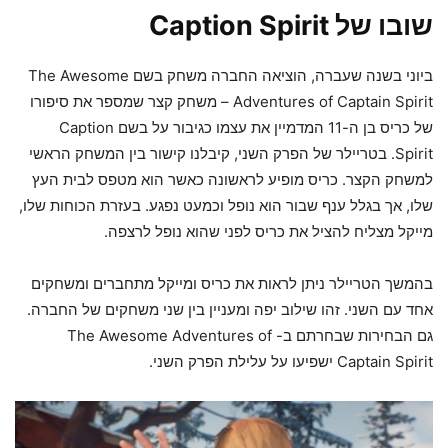
שובו של Caption Spirit
ביוני בשנה שעברה, הוציאה החברה משחק בשם The Awesome
Adventures of Captain Spirit – משחק קצר שמספר את סיפורו
של כריס בן ה-11 המדמיין את עצמו כגיבור על בשם Caption
Spirit. בטריילר של הפרק השני, קיבלנו קישור בין המשחק הראשי
למשחק הקצר. כריס מופיע לראשונה כאשר הוא מטפס לבית העץ
שלו, אך בגלל ענף שבור הוא נופל וכמעט נפגע. בעזרת הכוחות שלו,
מייקל מצליח להציל את כריס לפני שהוא נופל לרצפה.
בהמשך הטריילר ניתן לראות את כריס ומייקל מתחברים ומשחקים
אחד עם השני. זהו שילוב יפה ומעניין בין שני משחקים של החברה.
גם הבחירות שבחרתם ב- The Awesome Adventures of
Captain Spirit ישפיעו על עלילת הפרק השני.