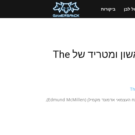
GamersPack
 לבן
ביקורות
ישראל
יצחק לבד בחושך: טריילר ראשון ומטריד של The
הטריילר הראשון למשחק The Binding of Isaac, החדש של המפתח העצמאי אדמונד מקמילן (Edmund McMillen),