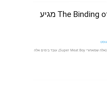
יצחק משחרר קיטור: The Binding of Isaac מגיע
Edmund McMillen, המרכיב חצי מצמד המפתחים Team Meat (אלה שמאחורי Super Meat Boy), עובד בימים אלה