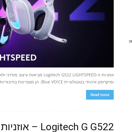
ניסה
אוזניות ה-Logitech G522 LIGHTSPEED מ
ומיקרופון איכותי בטכנולוגיית Blue VO!CE. הן מצטיינות בחיבוריות ומציגות...
Read more
Logitech G G522 