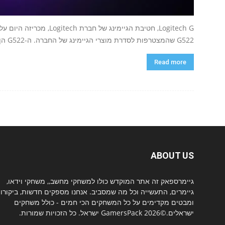
G522 שהמצטרפות לסדרת מוצרי הגיימינג של החברה. ה-G522 הן ממשיכות דרכן של...
Read more
ABOUT US
גיימרספאק זה אתר המוקדש כולו למשחקי מחשב,, משחקי וידאו,
גיימרים, התעשייה וכל מה שמסביב. אנחנו מספקים חדשות, ביקורו
ומבטים מקדימים על כל המשחקים הכי חמים - כולל משחקים
ישראלים.©2026 GamersPack ישראל. כל הזכויות שמורות.