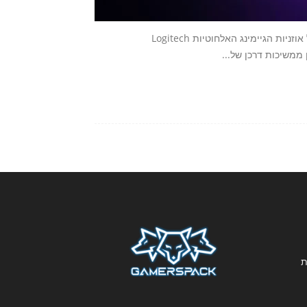
Logitech G, חטיבת הגיימינג של חברת Logitech, מכריזה היום על אוזניות הגיימינג האלחוטיות Logitech
ת