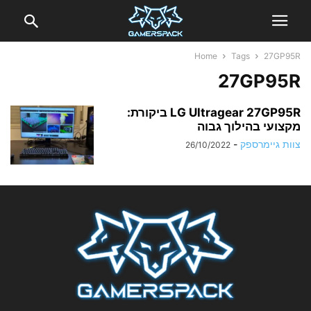
Home
Tags
27GP95R
27GP95R
LG Ultragear 27GP95R ביקורת:
מקצועי בהילוך גבוה
צוות גיימרספק
-
26/10/2022