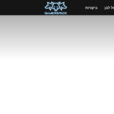
GamersPack
 לבן
ביקורות
ישראל