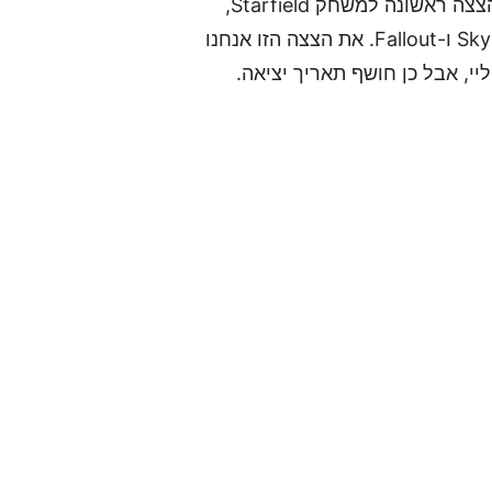
שלוש שנים ושלושה ימים מאז שהוכרז, זכינו הערב להצצה ראשונה למשחק Starfield,
שמצטרף לעולמות העשירים של Bethesda לצד Skyrim ו-Fallout. את הצצה הזו אנחנו
י, אבל כן חושף תאריך יציאה.