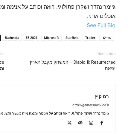
גיימר נהדר ושקרן פתולוגי. רואה וכותב על אנימה ומ
אוכלים אותי.
See Full Bio
טריילר
Trailer
Starfield
Microsoft
E3 2021
Bathesda
cle
Next article
Diablo II: Resurrected – המשחק מקבל תאריך
יציאה
ומ
רם קיץ
http://gamerspack.co.il
גיימר נהדר ושקרן פתולוגי. רואה וכותב על אנימה ומנגה מזה כעשור וחצי. או