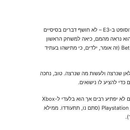
אז אמנם הטיזר – שפתח את אירוע ההכרזה של מיקרוסופט ב-E3 – לא חושף דברים בסיסיים
 שהוא נראה מהמם, כיאה למשחק הראשון
שפותח על גבי מנוע Creation Engine 2 של Bethesda (זה אומר, ילדים, כי מתישהו בעתיד
Star יאפשר לנו ללכת לאן שנרצה ולעשות מה שנרצה. טוב, נחכה
כדי להציע לו נישואים.
Starfield עתיד לצאת ב-11 בנובמבר 2022. זה אמנם לא יפתיע רבים אך הוא בלעדי ל-Xbox
Series Xֻ|S ולמחשב האישי – לדאבונם של שחקני Playstation 5 (סתם נו, תתעודדו. ממילא