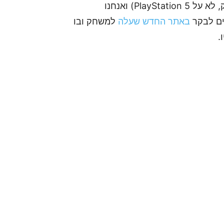
בחודשים הקרובים נשמע פרטים נוספים (על המשחק, לא על PlayStation 5) ואנחנו
ים לבקר
באתר החדש שעלה
למשחק ובו