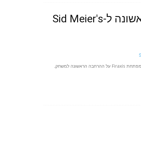
Rise and Fall: ההרחבה הראשונה ל-Sid Meier's
כשנה לאחר יציאת Sid Meier's Civilization VI, הכריזה החברה המפתחת Firaxis על ההרחבה הראשונה למשחק,