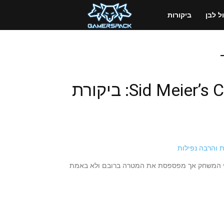
GamersPack
 לבן
ביקורות
ישראל
Sid Meier’s Civilization VI: Rise and Fall: ביקורת
יע על אופי המשחק אך מפספסת את המטרה ברובם ולא באמת