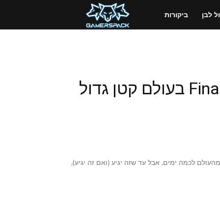
GamersPack
 לבן
ביקורות
ישראל
הכינו רימייק ל-Final Fanstay VII בעולם קטן גדול
אלינו כדי שנוכל לשכוח מהעולם לכמה ימים, אבל עד שזה יגיע (ואם זה יגיע),