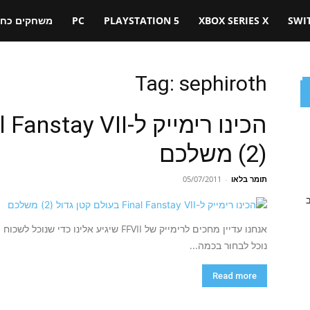
SWI
XBOX SERIES X
PLAYSTATION 5
PC
משחקים כחול
Tag: sephiroth
(2) משלכם
תומר בלאו
-
05/07/2011
ב
אנחנו עדיין מחכים לרימייק של FFVII שיגיע 
נוכל לבחור בכמה...
Read more