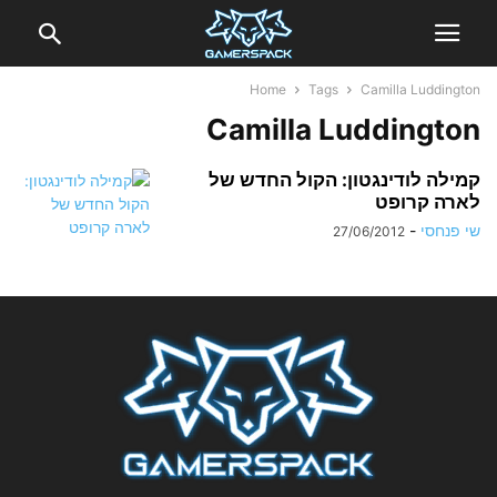
Home
Tags
Camilla Luddington
Camilla Luddington
קמילה לודינגטון: הקול החדש של
לארה קרופט
שי פנחסי
-
27/06/2012