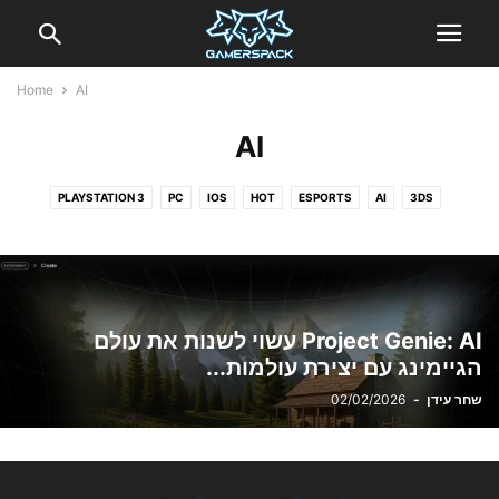
Home
AI
AI
PLAYSTATION 3
PC
IOS
HOT
ESPORTS
AI
3DS
SWITCH 2
SWITCH
PS VITA
PLAYSTATION 5
PLAYSTATION 4
WII U
XBOX 360
XBOX ONE
XBOX SERIES X
אינדי
אנדרואיד
ביקורות
ביקורות גאדג'טים
וידאו
חדשות
טכנולוגיה
טלוויזיה
כנסים ואירועים
מציאות מדומה
משחקים כחול לבן
סרטים
תחרויות
Project Genie: AI עשוי לשנות את עולם
הגיימינג עם יצירת עולמות...
שחר עידן
-
02/02/2026