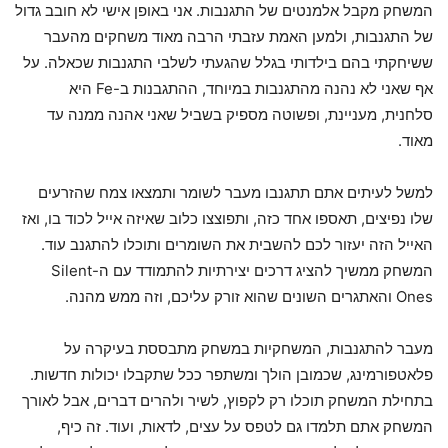
המשחק מקבל אלמנטים של התגנבות. אני באופן אישי לא חובב גדול
של התגנבות, ולמען האמת עזבתי הרבה מאוד משחקים מהעבר
ששיחקתי בהם בילדותי בגלל שהגעתי לשלבי התגנבות שכאלה. על
אף שאני לא נהנה מהתגנבות במיוחד, ההתגבנות ב-Fe היא
סלחנית, מעניינת, ופשוטה מספיק בשביל שאני אהנה ממנה עד
מאוד.
למשל לעיתים אתם תתגנבו מעבר לשומר ותמצאו צמח שהזרעים
שלו נפיצים, תאספו אחד כזה, ותפוצצו כלוב שאיזה אייל לכוד בו, ואז
האייל הזה יעזור לכם להשבית את השומרים ותוכלו להתגנב עוד.
המשחק ממשיך להציג דרכים יצירתיות להתמודד עם ה-Silent
Ones והאתגרים השונים שהוא זורק עליכם, וזה ממש מהנה.
מעבר להתגנבות, המשחקיות במשחק מתבססת בעיקרה על
פלאטפורמינג, שכמובן הולך ומשתפר ככל שתקבלו יכולות חדשות.
בתחילת המשחק תוכלו רק לקפוץ, לשיר ולהרים דברים, אבל לאורך
המשחק אתם תלמדו גם לטפס על עצים, לדאות, ועוד. זה כיף,