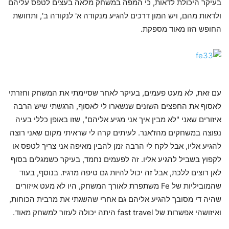
בעיקר היכולת לדאות, כי המפה במשחק מלאה בעצים לטפס עליהם
ולדאות מהם, ויש המון דרכים להגיע מנקודה א' לנקודה ב', ותחושת
החופש הזו מאוד מספקת.
עם זאת, לא מעט פעמים, בעיקר לאחר שסיימתי את המשחק וחזרתי
לאסוף את החפצים השונים שנשארו לי לאסוף, הרגשתי שיש הרבה
איזורים שאני "לא מבין איך אני מגיע אליהם", שזו באופן כללי בעיה
נפוצה במשחקים מהז'אנר. לעיתים קרה לי שראיתי מקום שאני רוצה
להגיע אליו, אבל לקח לי הרבה זמן להבין מאיפה אני צריך לטפס או
לקפוץ בשביל להגיע אליו. זה לפעמים נחמד, בעיקר כשמגלים בסוף
לאן רוצים ללכת, אבל זה יכול להיות גם טיפה מרגיז. בנוסף, בעוד
שהמוביליות של Fe משתפרת לאורך המשחק, היו לא מעט איזורים
שהיה די מסובך להגיע אליהם גם אחרי שהשגתי את מרבית הכוחות,
ואיזושהי אפשרות של fast travel היתה יכולה לעזור למשחק מאוד.