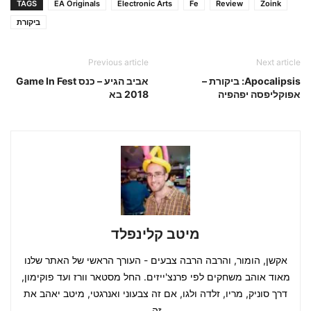
TAGS
EA Originals
Electronic Arts
Fe
Review
Zoink
ביקורת
Previous article
Next article
Apocalipsis: ביקורת –
אביב הגיע – כנס Game In Fest
אפוקליפסה יפהפיה
2018 בא
מיטב קלינפלד
אקשן, הומור, והרבה הרבה צבעים - העורך הראשי של האתר שלנו
מאוד אוהב משחקים לפי פרנצ'ייזים. החל מסטאר וורז ועד פוקימון,
דרך סוניק, מריו, זלדה ולגו, אם זה צבעוני ואנרגטי, מיטב יאהב את
זה.