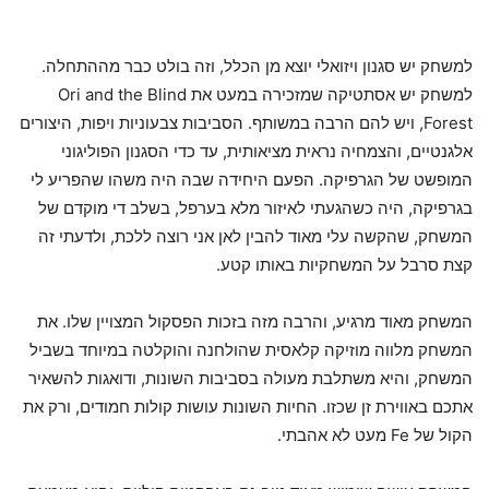
למשחק יש סגנון ויזואלי יוצא מן הכלל, וזה בולט כבר מההתחלה.
למשחק יש אסתטיקה שמזכירה במעט את Ori and the Blind
Forest, ויש להם הרבה במשותף. הסביבות צבעוניות ויפות, היצורים
אלגנטיים, והצמחיה נראית מציאותית, עד כדי הסגנון הפוליגוני
המופשט של הגרפיקה. הפעם היחידה שבה היה משהו שהפריע לי
בגרפיקה, היה כשהגעתי לאיזור מלא בערפל, בשלב די מוקדם של
המשחק, שהקשה עלי מאוד להבין לאן אני רוצה ללכת, ולדעתי זה
קצת סרבל על המשחקיות באותו קטע.
המשחק מאוד מרגיע, והרבה מזה בזכות הפסקול המצויין שלו. את
המשחק מלווה מוזיקה קלאסית שהולחנה והוקלטה במיוחד בשביל
המשחק, והיא משתלבת מעולה בסביבות השונות, ודואגות להשאיר
אתכם באווירת זן שכזו. החיות השונות עושות קולות חמודים, ורק את
הקול של Fe מעט לא אהבתי.