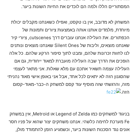
המסתוריים הללו ולמה הם לוכדים את החיות השונות ביער.
המשחק לא מדובב, אין בו טקסט, ואפילו כשאנחנו מקבלים יכולת
מיוחדת, מלמדים אותנו אותה באמצעות ציורים ותמונות של
הכפתורים. את העלילה אנחנו עוברים דרך cutscenes, ציורי קיר
שאנחנו מוצאים, וליבות של Silent Ones שאנחנו מוצאים ונותנים
לנו לחוות זכרונות שלהם, ומבט לתוך סיפור הרקע שלהם. כל אלה
הופכים את הדרך שבה העלילה מועברת למאוד ייחודית, גם אם
העלילה עצמה תשאיר אתכם עם מלא שאלות. אני מתאר לעצמי
שהסגנון הזה לא יתאים לכל אחד, אבל אני באופן אישי מאוד נהניתי
מזה, והרגשתי שזה מוסיף עוד קסם למשחק ה-כבר-מאוד-קסום
הזה.
בניגוד למשחקים כמו Legend of Zelda או Metroid, אין במשחק
Fe מערכת לחימה כלשהי. אנחנו משחקים יצור שהוא על פניו חסר
אונים נגד הסכנות השונות ביער, וכשמגיע הזמן להתמודד מולן,