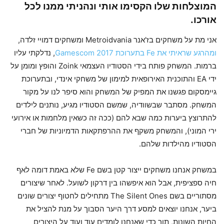
המוצלחות שלו הקסימו אותי ונהניתי ממנו לכל
אורכו.
אני מת על משחקים בז'אנר Metroidvania ומשחקים דמויי זלדה,
ומהרגע שראיתי את Fe בתערוכת Gamescom 2017
, נדלקתי עליו
ברמות. המשחק פותח בידי הסטודיו העצמאי Zoink והופץ ומומן על
ידי EA והתוכנית האירופאית למימון של משחקי אינדי, ובתערוכת
גיימסקום פגשנו את המפיק של המשחק והוא סיפר לנו על מקור
המשחק. מסתבר שבשוודיה, שמשם הסטודיו מגיע, נותנים לילדים
להתרוצץ ביערות כמה שבא להם (ככה זה כשאין מלחמות או אירועי
ירי המוני), והמשחק משקף את ההרפתקאות הדמיוניות של חברי
הסטודיו מהילדות שלהם.
במשחק אנחנו משחקים ייצור קטן בשם Fe שלא באמת דומה לאף
חיה ספציפית, אבל הוא איפשהו בין דרקון לשועל. לאחר שיצורים
מסתוריים בשם The Silent Ones מתחילים לחטוף יצורים שונים
ביער, אנחנו יוצאים למסע דרך היער הסבוך על מנת להציל את
החיות השונות, תוך כדי שאנחנו לומדים עוד ועוד על היצורים