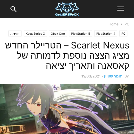
Home
PC
PC
PlayStation 4
PlayStation 5
Xbox One
Xbox Series X
חדשות
Scarlet Nexus – הטריילר החדש
מציג הצצה נוספת לדמותה של
קאסאנה ותאריך יציאה
By
תומר שטיין
-
19/03/2021