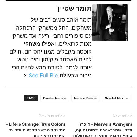
תומר שטיין
תומר אוהב סוגים רבים של
משחקים, החל ממשחקי הרפתקה
עם סיפורים רחבי יריעה ועד משחקי
מכות קז'ואלים, ואפילו משחקי
קופסה מקבלים ממנו יחס חם. חולם
להיות מאסטר פוקימון והיה נוטש
אותנו לגמרי לטובת מסע להיות הכי
גיבור שבעולם.
See Full Bio
TAGS
Bandai Namco
Namco Bandai
Scarlet Nexus
Previous article
Next article
Marvel’s Avengers – הוכרז
Life Is Strange: True Colors –
עדכון שמביא איתו דמות ותיקה,
המשחק הבא בסדרה מוותר על
קמפיין מגניב ותמיכה בקונסולות
הפורמט האפיסודי