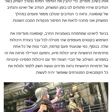
אותו בשלב מסויים. כדי להבין את הסיפור המלא נצטרך לשחק בשני
הנתיבים שיהיו פתוחים לנו בזמן המשחק, הנתיב של יואיטו והנתיב
של קאסאנה. נראה כי הנתיבים יצטלבו מספר פעמים במהלך
המשחק ואני מחכה לראות את הסיפור מנקודות המבט השונות.
בניגוד ליואיטו שמתמחה באומנויות החרב, קאסאנה מעדיפה את
השימוש בקונאים מעופפים שהי מטילה לכל עבר בעזרת היכולות
שלה. בנוסף, כפי שטענתי פעם קודמת, חברי צוות של כל אחת
מהדמויות הראשיות יציעו יכולות סיוע, והפעם הטריילר מראה את זה
במפורש. השילוב של חברי הצוות יחד עם היכולות הפסיכו-קינטיות
של הדמויות הראשיות נראה מדהים ועושה חשק ללמוד ולגלות את
כל הקומבואים המטורפים שאפשר יהיה לעשות.