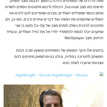
מפת הדרכים של המפתחים כוללת בהמשך הכנסת מצבי משחק
חדשים כמו מצב Survival, היכולת לרכוש אלמנטים נוספים ולשדרג
אותם בכסף שמפילים השלדים, מבנים שמסייעים לכם להרוג את
השלדים שתוקפים את המפה ועוד דברים אחרים ורבים. כמו-כן, הם
מתכננים להכניס בשלב מסוים מצב של Co-Op מקוון בו שני
שחקנים יוכלו לנסות להתמודד יחדיו אל מול נחיל השלדים, ובעתיד
הרחוק: מצב Multiplayer!
ברגעים אלו עיקר המאמץ של המפתחים מושקע סביב הכנת
המשחק לתערוכה במלזיה, וכולנו בגיימרספאק מחזיקים להם
אצבעות שיעברו לשלב הבא.