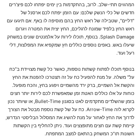
המהווים תתי-שלב. לרוב, בהתקדמות בין ימים יפתחו לכם פיצ'רים
חדשים של כלי הנשק שלכם: עם הזמן יפתח לכם ארסנל של
"דליים", שטבילה של ראש החץ בהם מוסיפה לו באף. אם תיגעו עם
ראש החץ בלפיד שמונח לרגליכם, החץ יצית את המטרה ויגרום
Splash Damage. בנוסף, תוכלו לירות על אלמנטים שונים במשחק
שיעלו באש. באפים נוספים כוללים חץ שמקפיא את המפלצות, דלי
רעל ועוד.
בנוסף תוכלו לפתוח קשתות נוספות, כאשר כל קשת מצויידת ב"כח
על" משלה. על מנת להפעיל כח על זה תצטרכו להפנות את החץ
והקשת אל השמיים, ברק ירד מהשמיים ויפגע בחץ, והכח מופעל.
כוחות על אלו כוללים האטת זמן שמאפשרת לכם לירות יותר חצים
בזמן שהשלדים מתקדמים לאט בסגנון Bullet-Time, או שיותר נכון
לקרוא לזה Arrow-Time. כח על של קשת נוספת מבטל את הצורך
לדרוך את החץ לאחור על מנת להשיג את המסלול הבליסטי הנדרש,
קיימת קשת עם חצים מתופצצים ועוד. ניתן להחליף בין הקשתות
השונות תו"כ המשחק בהתאם למצב המתפתח.