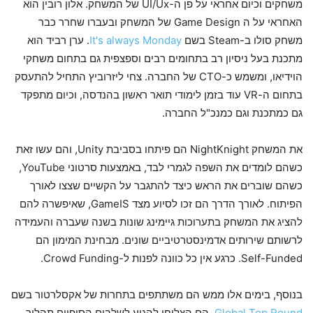
משחקים וכיום אחראי על פן ה-UI/Ux של המשחק. אלון רובין הוא
האחראי על ה Game Design של המשחק ובעברו שחרר כבר
משחק סולו ב-Steam בשם
It's always Monday
. ערן רביד הוא
מתכנת בעל ניסיון רב בתחומים רבים וספצפית גם בתחום משחקי
הוידיאו, ומשמש כ-CTO של החברה. צחי ליזרוביץ התחיל להתעסק
בתחום ה-VR עוד בזמן לימודי תואר ראשון בהנדסה, וכיום מתפקד
גם כמתכנת וגם כמנכ"ל החברה.
את המשחק NightKnight הם פיתחו בסביבת Unity, והם עשו זאת
כשהם לומדים את השפה לגמרי לבד, באמצעות סרטוני YouTube,
כשהם שוברים את הראש כיצד להתגבר על הקשיים שצצו לאורך
הפיתוח. לאורך הדרך הם זכו לסיוע מצד GameIS, שאיפשרה להם
להציג את המשחק בתערוכות גיימינג שונות בשנה שעברה והעמידה
לרשותם שירותים אדמינסטרטיביים שונים. מבחינת המימון הם
Self-Funded. כרגע אין כל כוונה לפנות ל-Crowd Funding.
בנוסף, בימים אלו ממש הם משתתפים בתחרות של אקסלרטור בשם
Global Top Round
. הם הצליחו להגיע לשלבים הסופיים תהליך