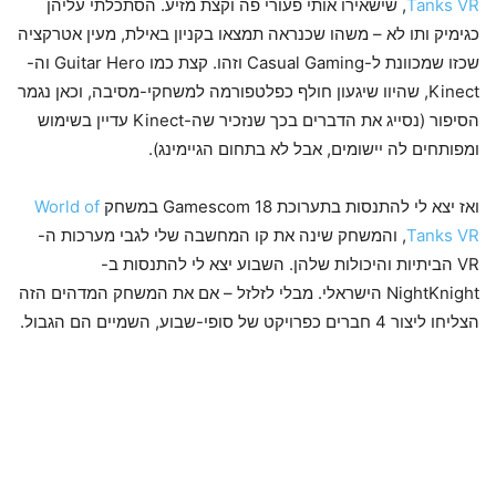
Tanks VR
, שישאירו אותי פעורי פה וקצת מזיע. הסתכלתי עליהן
כגימיק ותו לא – משהו שכנראה תמצאו בקניון באילת, מעין אטרקציה
שכזו שמכוונת ל-Casual Gaming וזהו. קצת כמו Guitar Hero וה-
Kinect, שהיוו שיגעון חולף כפלטפורמה למשחקי-מסיבה, וכאן נגמר
הסיפור (נסייג את הדברים בכך שנזכיר שה-Kinect עדיין בשימוש
ומפותחים לה יישומים, אבל לא בתחום הגיימינג).
ואז יצא לי להתנסות בתערוכת Gamescom 18 במשחק
World of
Tanks VR
, והמשחק שינה את קו המחשבה שלי לגבי מערכות ה-
VR הביתיות והיכולות שלהן. השבוע יצא לי להתנסות ב-
NightKnight הישראלי. מבלי לזלזל – אם את המשחק המדהים הזה
הצליחו ליצור 4 חברים כפרויקט של סופי-שבוע, השמיים הם הגבול.