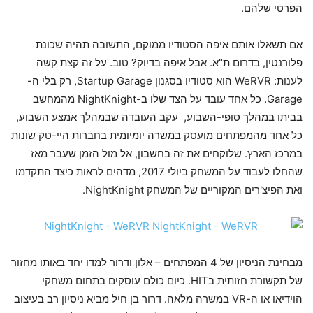
הפרטי שלהם.
אם תשאלו אותם איפה הסטודיו ממוקם, התשובה תהיה שכונת
פלורנטין, בדרום ת"א. אבל איפה בדיוק? טוב. על זה קצת קשה
לענות: WeRVR הוא סטודיו בסגנון Startup Garage, רק בלי ה-
Garage. כל אחד עובד על הצד שלו ב-NightKnight מהמחשב
בביתו במהלך סופי-השבוע, עקב העובדה שבמהלך אמצע השבוע,
כל אחד מהמפתחים מועסק במשרה יומיומית בחברות היי-טק שונות
במרכז הארץ. שלוקחים את זה בחשבון, אל מול הזמן שעבר מאז
שהחלו לעבוד על המשחק ביולי 2017, מדהים לראות כיצד התקדמו
ואת הפיצ'רים המקוריים של המשחק NightKnight.
מבחינת הניסיון של 4 המפתחים – אלון ודרור למדו יחד באותו מחזור
של תקשורת חזותית בHIT. כיום כולם עוסקים בתחום משחקי
הוידיאו או ה-VR במשרה מלאה. דרור בן חיל מביא ניסיון רב בעיצוב