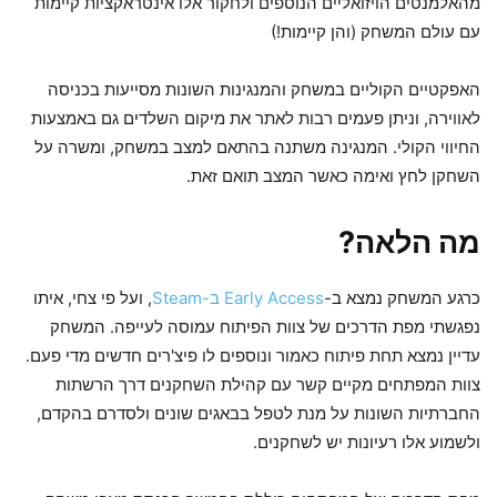
מהאלמנטים הויזואליים הנוספים ולחקור אלו אינטראקציות קיימות
עם עולם המשחק (והן קיימות!)
האפקטיים הקוליים במשחק והמנגינות השונות מסייעות בכניסה
לאווירה, וניתן פעמים רבות לאתר את מיקום השלדים גם באמצעות
החיווי הקולי. המנגינה משתנה בהתאם למצב במשחק, ומשרה על
השחקן לחץ ואימה כאשר המצב תואם זאת.
מה הלאה?
כרגע המשחק נמצא ב-
Early Access ב-Steam
, ועל פי צחי, איתו
נפגשתי מפת הדרכים של צוות הפיתוח עמוסה לעייפה. המשחק
עדיין נמצא תחת פיתוח כאמור ונוספים לו פיצ'רים חדשים מדי פעם.
צוות המפתחים מקיים קשר עם קהילת השחקנים דרך הרשתות
החברתיות השונות על מנת לטפל בבאגים שונים ולסדרם בהקדם,
ולשמוע אלו רעיונות יש לשחקנים.