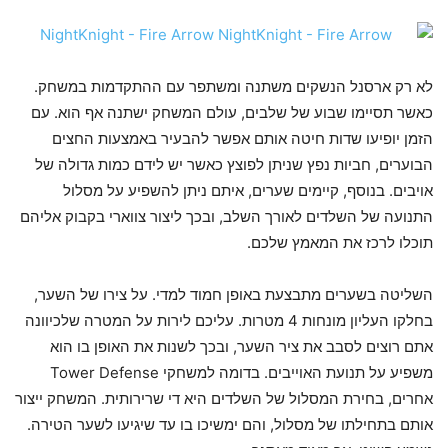
לא רק ארסנל הנשקים משתנה ומשתפר עם ההתקדמות במשחק.
כאשר תסיימו שבוע של שלבים, עולם המשחק ישתנה אף הוא. עם
הזמן יופיעו שדות חיטה אותם אפשר להבעיר באמצעות החצים
הבוערים, חביות נפץ שניתן לפוצץ כאשר יש לידם כמות גדולה של
אויבים. בנוסף, קיימים שערים, איתם ניתן להשפיע על מסלול
התנועה של השלדים לאורך השלב, ובכך ליצור צווארי בקבוק אליהם
תוכלו לרכז את המאמץ שלכם.
השליטה בשערים מתבצעת באופן חמוד למדי. על צירו של השער,
בחלקו העליון מונחות 4 מטרות. עליכם לירות על המטרה שלכיוונה
אתם רוצים לסבב את ציר השער, ובכך לשנות את האופן בו הוא
משפיע על תנועת האוייבים. בדומה למשחקי Tower Defense
אחרים, בחירת המסלול של השלדים היא די שרירותית. המשחק ייצור
אותם בתחילתו של מסלול, והם ימשיכו בו עד שיגיעו לשער הטירה.