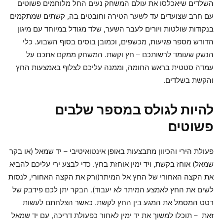
השלדים שיאכלסו את עולם המשחק נעים החל מלוחמים פשוטים
עם חרב שצועדים עד לשער הטירה וחובטים בה, קשתים שמתקמים
בנקודות שולטות ויורים לעבר השער, שלד מגודל במיוחד עם מיגון
הדורש מספר פגיעות, מכשפים, וכמובן בוסים בסוף השבוע. כלי
הנשק שעומד לרשותכם – חץ וקשת. המשחק ממקם אתכם על
עמדה סטטית בראש החומה, וממנה עליכם לצלוף באמצעות החץ
והקשת בשלדים.
להיות לגולס במספר שלבים
פשוטים
פעולת הירי והכיוון מתבצעות באופן אינטואיטיבי – יד שמאל (או בקר
שמאל) אוחז בקשת, ויד ימין אוחזת בחץ. כדי לבצע ירי עליכם להביא
את הקצה האחורי של החץ אל המיתר(ורק את הקצה האחורי, לנסות
לשים את החץ לאמצע המיתר לא יעבוד). הבקר יתן לכם פידבק של
רטט המסמל את המגע בין החץ לקשת. כאשר הצלחתם לעשות
זאת – תוכלו למשוך את יד ימין לאחור כפעולת דריכה, עם יד שמאל