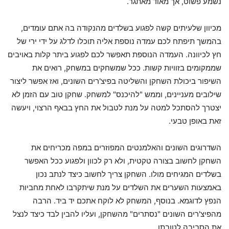
נשמע פשוט, אך מאוד מאתגר.
מכיוון שלעיתים קשה לפגוע בשלדים מהנקודה בה אתם עומדים,
בהמשך תיפתח לכם עמדה נוספת אליה תוכלו לדלג על ידי ירי של
חץ לכיוונה. העמדה הנוספת תאפשר לכם לפגוע ביתר קלות באויבים
שממקומים בזוויות קשות. ככל שמשחקים במשחק, רואים את
השיפור ביכולת השחקן והשליטה בפיצ'רים השונים, ואז אפשר ליצור
שילובים מעניינים, וממש "להיכנס" למשחק. שחקן טוב עם הזמן לא
יצטרך להסתכל למטה על מנת לטבול את החץ בבאף הרצוי, ויעשה
זאת באופן טבעי.
השדרוגים השונים והאלמנטים המפוזרים במפה מכריחים את
השחקן לחשוב בצורה טקטית, ולא רק לכוון ולפגוע ככל האפשר
בשלדים המגיחים מולו. השחקן צריך לחשוב כיצד לנתב נכון
באמצעות השערים את השלדים על מנת שיתקרבו לאחת מחביות
הנפץ לדוגמא. בנוסף, המשחק לא לוקח אתכם יד ביד. הרבה
מהפיצ'רים השונים "נסתרים" מהשחקן, ועליו להבין לבד כיצד לנצל
את הסביבה לטובתו.