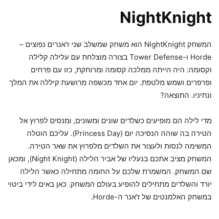
NightKnight
המשחק NightKnight הוא משחק שמשלב שני ז'אנרים נפוצים –
Horde ו-Tower Defense בצורה מוצלחת עם עלילה קלילה
וקסומה: היה הייתה ממלכה קסומה ומרוחקת, כזו עם פרחים
ופרפרים ושמש מלטפת. יום אחד מכשפה מרושעת קיללה את המלך
ונתיניו. התוצאה?
מדי לילה הם מופיעים כשלדים שונים ומשונים, ומנסים לפרוץ אל
הטירה בה שוהה הנסיכה יום (Princess Day). עליכם הוטלה
המשימה לנסות ולעצור את השלדים מלפרוץ את שאר הטירה.
המשחק מציב אתכם בנעליו של אביר הלילה (Night Knight), ומכאן
שם המשחק. המשמרת שלכם על החומה מתחילה כאשר הלילה
יורד והשלדים מתחילים להופיע בעולם המשחק. כאן באים לידי ביטוי
במשחק האלמנטים של ז'אנר ה-Horde.