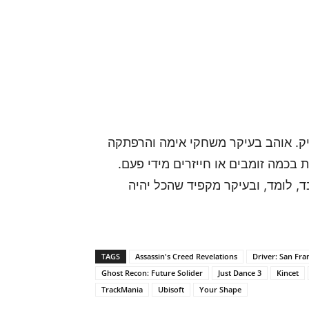
 של אתר GamersPack וגיימר ותיק. אוהב בעיקר משחקי אימה והרפתקה
 בכמה זומבים או חייזרים מידי פעם.
, לומד, ובעיקר מקפיד שהכל יהיה
TAGS
Assassin's Creed Revelations
Driver: San Fra
Ghost Recon: Future Solider
Just Dance 3
Kincet
TrackMania
Ubisoft
Your Shape