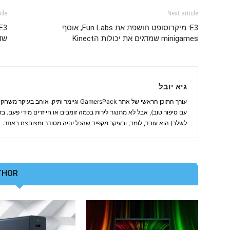
cle
Next article
E3: מיקרוסופט חושפת את Fun Labs, אוסף
minigames שמדגים את יכולות הKinect
שד
גיא יובל
עורך התוכן הראשי של אתר GamersPack וגיימר ותיק
עם סיפור טוב), אבל לא מתנגד לירות בכמה זומבים או חייזרים מידי פעם. ב
לשלב) הוא עובד, לומד, ובעיקר מקפיד שהכל יהיה מסודר ומצוחצח באתר.
THOR
RELATED ARTICLES