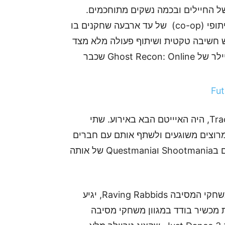
 החיילים ובכמה נשקים מתוחכמים.
גולת הכותרת של הדמו הייתה החשיפה של משחק שיתופי (co-op) של עד ארבעה שחקנים בו
 חשיבה טקטית ושיתוף פעולה מלא מצד
כל חברי הצוות. בנוסף ל-Future Solider הוצג הטריילר של Ghost Recon: Online שכבר
Maniaplant, השירות האינטרנטי של יוצרי Trackmania, היה האיייטם הבא באירוע. שתי
מרוצים משוגעים ולשתף אותם עם חברים
או סתם אנשים ברחבי העולם. Plantmania יתמוך גם בShootmania וQuestmania של אותה
ונעבור לקצת משחקי תנועה: המשחק הבא בסדרת משחקי המסיבה Raving Rabbids, יגיע
ם לשחק באמצעות מכשיר בודד במגוון משחקי מסיבה