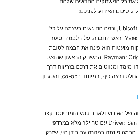
Mi וEA, הגיע תורם של Ubisoft להציג את כל המשחקים החדשים שלהם
. סיכום האירוע לפניכם:
האירוע התחיל עם קצת דיבורים על יום השנה ה25 לUbisoft, וכמה הם גאים בעצמם על כל
מה שהם הצליחו לעשות מאז שנת 1986. Yves Guillemot, ראש החברה, עלה לבמה וסיפר
ות מועטות הוא פינה את הבמה לטובת
Michel Ancel, היוצר של Rayman המקורי ושל Rayman: Origins, המשחק הראשון שהוצג.
מתרוצצים בדו-מימד ומנווטים את דרכם בזריזות דרך
מגוון רחב של סביבות מטורפות ומוזרות. המשחק בהחלט נראה כיף, במיוחד בco-op, והסגנון
ה של האירוע ולאחר קטע הומוריסטי קצר
החל להציג משחקים ברצף. הראשון היה Driver: San Francisco עם טריילר מלא במרדפי
הבמה פונתה במהרה עבור דן היי, שזרק