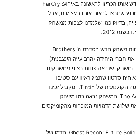
אותנו ישר לתוך דמו ארוך ומרשים מאד של משחק חדש אותו הכריזו לראשונה באירוע: FarCry
שוכנע שתרצו לראות אותו בעצמכם, אבל
ייה, בדיוק כמו שלמדנו לצפות ממשחק
Randy Pitchford היה הבא שעלה לבמה והציג בזריזות משחק חדש בסדרת Brothers in
ריילר שהראה את חברי היחידה (הרביעייה העצבנית)
 המשחק, שנראה פחות רציני ממשחקים
גם הוא בשנת 2012. המוצג הבא היה סרטון שהציג ראיון עם סטיבן
ספילברג ופיטר ג'קסון, שעובדים בימים אלה על הגרסה הקולנועית של Tintin, ומקביל זכינו
לצפות בקטעים מתוך המשחק The Adventures of Tintin. המשחק נראה כמו משחק
את שלושת הדמויות המוכרות מהקומיקסים
כשהסרטון הסתיים, אהרון הציג את המשחק הבא: Ghost Recon: Future Solider. הדמו של