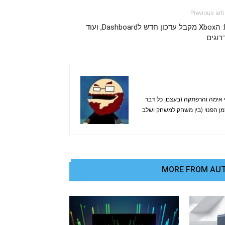
Previous arti
E3: הXbox מקבל עדכון חדש לDashboard, ועוד
רוגים
. אוהב בעיקר משחקי אימה והרפתקה (בעצם, כל דבר
זמן הפנוי (בין משחק למשחק ושלב
MORE FROM AU