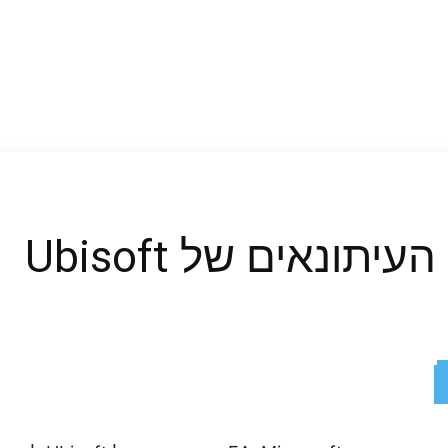
ReddIt
X
Facebook