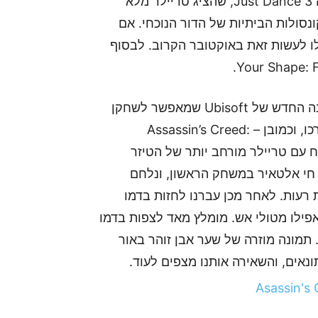
מוזרים, כיאה למשחקים בסדרה זו. המשחק הבא היה Just Dance 3, שהציג טריילר מלא
סולות הביתיות של הדור הנוכחי. אם
לו לעשות זאת באוקטובר הקרוב. לבסוף
ועכשיו, לתותחים הכבדים. Rocksmith, משחק הנגינה החדש של Ubisoft שמאפשר לשחקן
לחבר גיטרה (כל גיטרה) למשחק, וללמוד לנגן בה דרכו, וכמובן – Assassin’s Creed:
Revelations. Assassin’s Creed Re נפתח עם טריילר מורחב יותר של הטיזר
 חי אלטאיר במשחק הראשון, ונלחם
רעות. לאחר מכן עברנו לחזות בדמו
פילו מטולי אש. מומלץ מאד לצפות בדמו
מונה מוזרה של שער אבן זוהר באור
נאים, והשאירה אותנו מצפים לעוד.