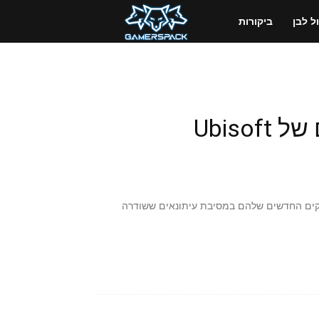
GamersPack
 לבן
ביקורות
ישראל
של Ubisoft להציג את כל המשחקים החדשים שלהם במסיבת עיתונאים ששודרה