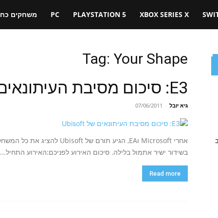
SWI
XBOX SERIES X
PLAYSTATION 5
PC
משחקים כחול
Tag: Your Shape
E3: סיכום מסיבת העיתונאים של Ubisoft
גיא יובל
-
07/06/2011
אחרי Microsoft וEA, הגיע תורם 
ב
בשידור ישיר אתמול בלילה. סיכום האירוע לפניכם:האירוע התחיל...
Read more