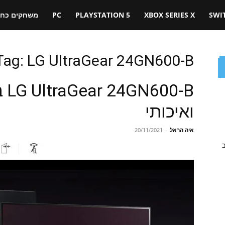
SWI
XBOX SERIES X
PLAYSTATION 5
PC
משחקים כחול
Tag: LG UltraGear 24GN600-B
0-B
ואיכותי
איה הראל
-
20/11/2021
ב