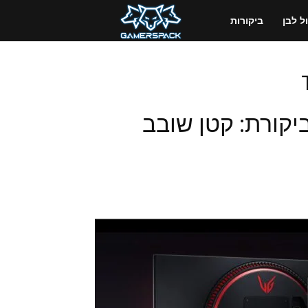
GamersPack
 לבן
ביקורות
ישראל
LG UltraGear 24GN60 ביקורת: קטן שובב