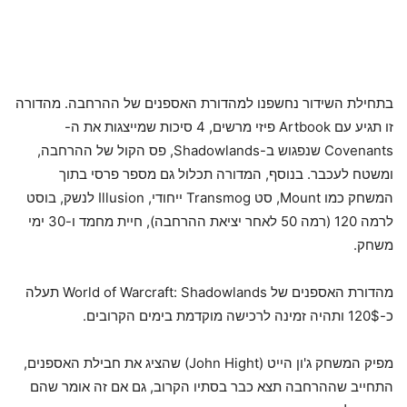
בתחילת השידור נחשפנו למהדורת האספנים של ההרחבה. מהדורה
זו תגיע עם Artbook פיזי מרשים, 4 סיכות שמייצגות את ה-
Covenants שנפגוש ב-Shadowlands, פס הקול של ההרחבה,
ומשטח לעכבר. בנוסף, המדורה תכלול גם מספר פרסי בתוך
המשחק כמו Mount, סט Transmog ייחודי, Illusion לנשק, בוסט
לרמה 120 (רמה 50 לאחר יציאת ההרחבה), חיית מחמד ו-30 ימי
משחק.
מהדורת האספנים של World of Warcraft: Shadowlands תעלה
כ-120$ ותהיה זמינה לרכישה מוקדמת בימים הקרובים.
מפיק המשחק ג'ון הייט (John Hight) שהציג את חבילת האספנים,
התחייב שההרחבה תצא כבר בסתיו הקרוב, גם אם זה אומר שהם