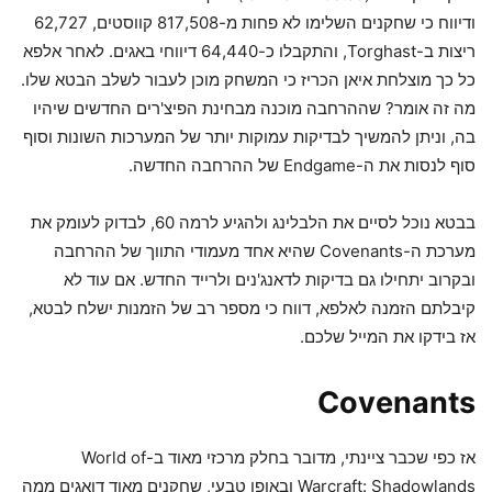
ודיווח כי שחקנים השלימו לא פחות מ-817,508 קווסטים, 62,727
ריצות ב-Torghast, והתקבלו כ-64,440 דיווחי באגים. לאחר אלפא
כל כך מוצלחת איאן הכריז כי המשחק מוכן לעבור לשלב הבטא שלו.
מה זה אומר? שההרחבה מוכנה מבחינת הפיצ'רים החדשים שיהיו
בה, וניתן להמשיך לבדיקות עמוקות יותר של המערכות השונות וסוף
סוף לנסות את ה-Endgame של ההרחבה החדשה.
בבטא נוכל לסיים את הלבלינג ולהגיע לרמה 60, לבדוק לעומק את
מערכת ה-Covenants שהיא אחד מעמודי התווך של ההרחבה
ובקרוב יתחילו גם בדיקות לדאנג'נים ולרייד החדש. אם עוד לא
קיבלתם הזמנה לאלפא, דווח כי מספר רב של הזמנות ישלח לבטא,
אז בידקו את המייל שלכם.
Covenants
אז כפי שכבר ציינתי, מדובר בחלק מרכזי מאוד ב-World of
Warcraft: Shadowlands ובאופן טבעי, שחקנים מאוד דואגים ממה