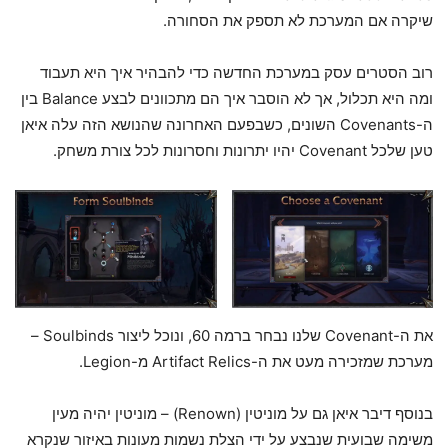
שיקרה אם המערכת לא תספק את הסחורה.
רוב הסטרים עסק במערכת החדשה כדי להבהיר איך היא תעבוד
ומה היא תכלול, אך לא הוסבר איך הם מתכוונים לבצע Balance בין
ה-Covenants השונים, כשבפעם האחרונה שהנושא הזה עלה איאן
טען שלכל Covenant יהיו יתרונות וחסרונות לכל צורת משחק.
את ה-Covenant שלנו נבחר ברמה 60, ונוכל ליצור Soulbinds –
מערכת שמזכירה מעט את ה-Artifact Relics מ-Legion.
בנוסף דיבר איאן גם על מוניטין (Renown) – מוניטין יהיה מעין
משימה שבועית שנבצע על ידי הצלת נשמות מעונות באיזור שנקרא