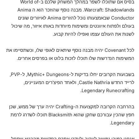
בסיס אם שתוכלו לשפר במהלך המשחק שלכם ב-World of
Warcraft: Shadowlands. מבנה נוסף שהוזכר הוא ה Anima
Conductor שבאמצעותו נוכל להזרים Anima לאיזורים שונים
בעולם ולפתוח איוונטים ומשימות מיוחדות באותו איזור, מה שיכול
לשנות את העולם עצמו ואפילו להיות קבוע.
לכל Covenant יהיה מבנה נוסף שיתאים לאופי שלו, וכשתסיימו את
המשימות הנדרשות שלו תוכלו לזכות בלוט או בפרסים אחרים.
בשבועות הקרובים יחלו בדיקות ל-Mythic+ Dungeons, ל-PVP,
לרייד החדש Castle Nathria, ולאחד הפיצ'רים המעניינים,
Legendary Runecrafting.
בהרחבה הקרובה למקצועות ה-Crafting יהיה ערך של ממש, שכן
חפץ שהכין עבורכם שחקן שהוא Blacksmith תוכלו לשדרג לרמת
Legendary.
אנחנו כמובן נמשיך לעקוב ולעדכן אתכם בחדשות מהבטא שתחל