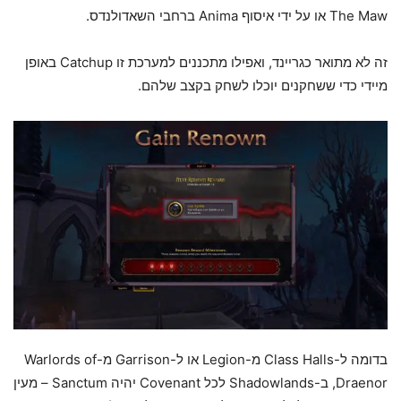
The Maw או על ידי איסוף Anima ברחבי השאדולנדס.
זה לא מתואר כגריינד, ואפילו מתכננים למערכת זו Catchup באופן
מיידי כדי ששחקנים יוכלו לשחק בקצב שלהם.
בדומה ל-Class Halls מ-Legion או ל-Garrison מ-Warlords of
Draenor, ב-Shadowlands לכל Covenant יהיה Sanctum – מעין