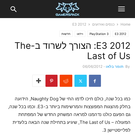
Home
כנסים ואירועים
E3 2012
E3 2012
PlayStation 3
וידאו
חדשות
E3 2012: הצורך לשרוד ב-The
Last of Us
By
תומר בלאו
-
06/06/2012
כמו בכל שנה, כולם חיכו לדמו החי של Naughty Dog, הידועה
בחלק מהצגות המפוצצות והמרשימות ביותר ב-E3. וכמו בכל שנה,
גם הפעם כולנו נדהמנו למראה המשחק החדש של המפתחת
המעולה – The Last of Us, שיגיע בתחילת שנה הבאה בלעדית
לפלייסטיישן 3.