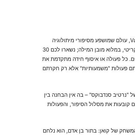
המסע של קואן (Coen) מתרחש בעמק Vale Sangora, עולם שמושפע מסיפורי מיתולוגיה
ומצפון־מזרח אירופי. במציאות כזו, הזמן הוא משאב קריטי, במלוא מובן המילה; נשארו לכם 30
. כל פעולה או איסוף חידה מתקדמת את
עתם פעולות "משמעותיות" אלא רק חקרתם
ל "נרטיב סנדבוקס" – בה אין הבחנה בין
 קובעות את מסלול הסיפור, והפעולות
שני מצבי המשחק של קואן: בתור בן אדם, הוא נלחם