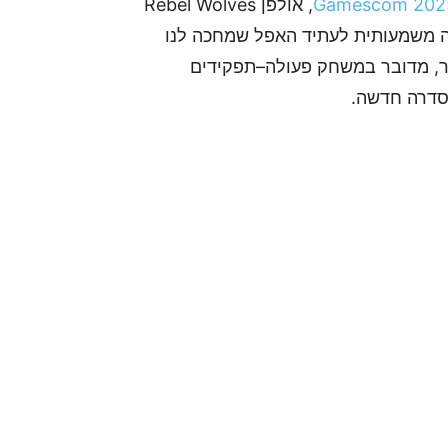
Gamescom 202
, אולפן Rebel Wolves
י CD Projekt RED – הציג הצצה משמעותית לעתיד האפל שמחכה לנו
כר, מדובר במשחק פעולה–תפקידים
בסדרה חדשה.