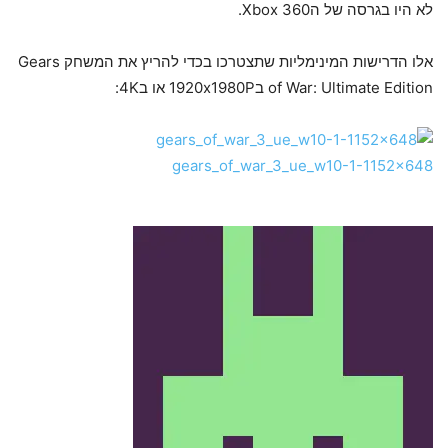
לא היו בגרסה של הXbox 360.
אלו הדרישות המינימליות שתצטרכו בכדי להריץ את המשחק Gears
of War: Ultimate Edition ב1920x1980P או ב4K: