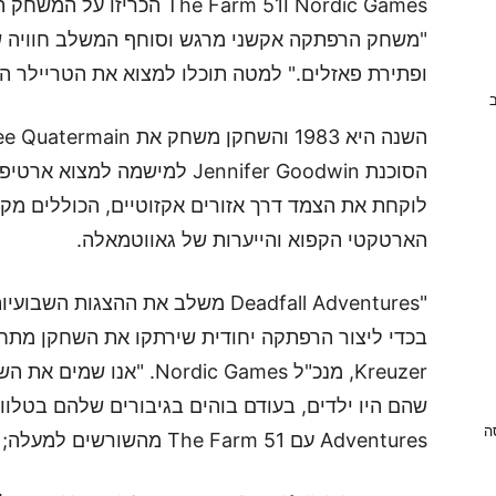
"משחק הרפתקה אקשני מרגש וסוחף המשלב חוויה של
ופתירת פאזלים." למטה תוכלו למצוא את הטריילר ה
ב
הסוכנת Jennifer Goodwin למיש
לוקחת את הצמד דרך אזורים אקזוטיים, הכוללים מק
הארטקטי הקפוא והייערות של גאווטמאלה.
"Deadfall Adventures משלב את ההצ
Kreuzer, מנכ"ל rdic Games
ניסה
Adventures עם The Farm 51 מהשורשים למעלה; זהו הולך להיות קיץ מרגש."