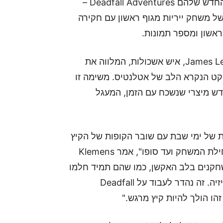
Nordic Games וThe Farm 51 הכריזו על המשחק החדש שלהם Deadfall Adventures –
 משחק ייריות מגוף ראשון עם חקירה
ראשון ומספר תמונות.
השנה היא 1983 והשחקן משחק את James Lee Quatermain, איש אשכולות, המלווה את
מה למצוא ארטיפקט הנקרא הלב של אטלנטיס. משימה זו
דש מיצרי שנשכח עם הזמן, המעגל
גות השבועיות של ימי שבת עם שובר הקופות של הקיץ
בכדי ליצור הרפתקה יחודית שירתקו את השחקן מתחילת המשחק ועד סופו", אמר Klemens
No. "אנו שמים את השחקנים בלב האקשן, כמו שהם תמיד חלמו
שהם היו ילדים, בעודם בוהים בגיבורים שלהם בטלוויזיה. זה נהדר לעבוד על Deadfall