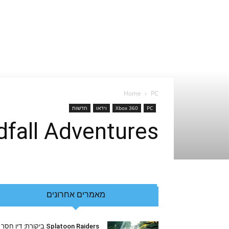
Home
PC
PC
Xbox 360
וידאו
חדשות
Deadfall Adventures הוכרז, תמונות וטריילר
מאמרים אחרונים
Splatoon Raiders ביקורת: דיו חסר