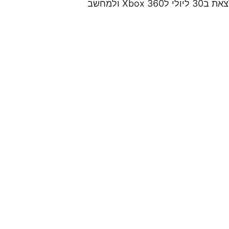
Deadfall Adventures מפותח עם Unreal 3 וצפוי לצאת ב30 ליולי לXbox 360 ולמחשב