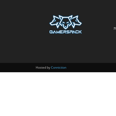
ת
Hosted by
Conniction